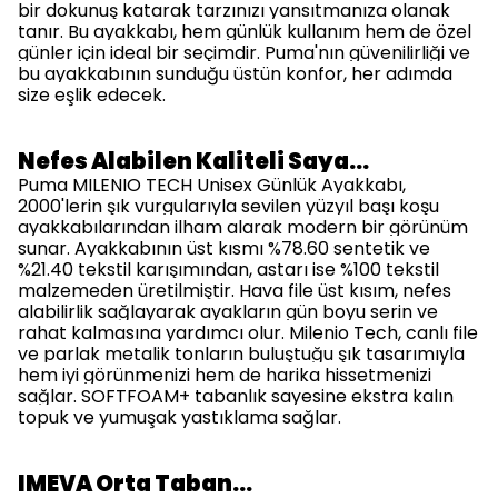
bir dokunuş katarak tarzınızı yansıtmanıza olanak
tanır. Bu ayakkabı, hem günlük kullanım hem de özel
günler için ideal bir seçimdir. Puma'nın güvenilirliği ve
bu ayakkabının sunduğu üstün konfor, her adımda
size eşlik edecek.
Nefes Alabilen Kaliteli Saya…
Puma MILENIO TECH Unisex Günlük Ayakkabı,
2000'lerin şık vurgularıyla sevilen yüzyıl başı koşu
ayakkabılarından ilham alarak modern bir görünüm
sunar. Ayakkabının üst kısmı %78.60 sentetik ve
%21.40 tekstil karışımından, astarı ise %100 tekstil
malzemeden üretilmiştir. Hava file üst kısım, nefes
alabilirlik sağlayarak ayakların gün boyu serin ve
rahat kalmasına yardımcı olur. Milenio Tech, canlı file
ve parlak metalik tonların buluştuğu şık tasarımıyla
hem iyi görünmenizi hem de harika hissetmenizi
sağlar. SOFTFOAM+ tabanlık sayesine ekstra kalın
topuk ve yumuşak yastıklama sağlar.
IMEVA Orta Taban…