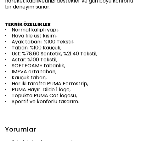
hareket kabiliyetinizi destekler ve gün boyu konforlu
bir deneyim sunar.
TEKNİK ÖZELLİKLER
·
Normal kalıplı yapı,
·
Hava file üst kısım,
·
Ayak tabanı: %100 Tekstil,
·
Taban: %100 Kauçuk,
·
Üst: %78.60 Sentetik, %21.40 Tekstil,
·
Astar: %100 Tekstil,
·
SOFTFOAM+ tabanlık,
·
IMEVA orta taban,
·
Kauçuk taban,
·
Her iki tarafta PUMA Formstrip,
·
PUMA Hayır. Dilde 1 logo,
·
Topukta PUMA Cat logosu,
·
Sportif ve konforlu tasarım.
Yorumlar