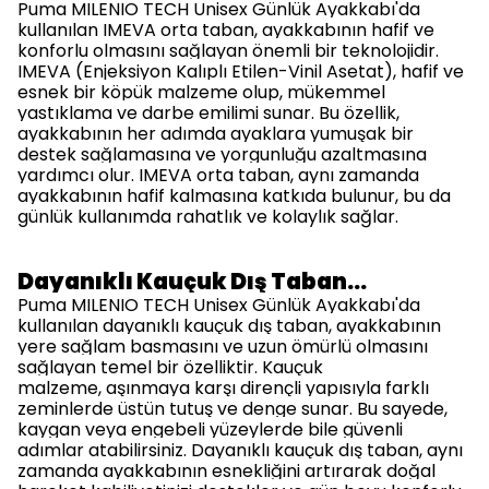
Puma MILENIO TECH Unisex Günlük Ayakkabı'da
kullanılan IMEVA orta taban, ayakkabının hafif ve
konforlu olmasını sağlayan önemli bir teknolojidir.
IMEVA (Enjeksiyon Kalıplı Etilen-Vinil Asetat), hafif ve
esnek bir köpük malzeme olup, mükemmel
yastıklama ve darbe emilimi sunar. Bu özellik,
ayakkabının her adımda ayaklara yumuşak bir
destek sağlamasına ve yorgunluğu azaltmasına
yardımcı olur. IMEVA orta taban, aynı zamanda
ayakkabının hafif kalmasına katkıda bulunur, bu da
günlük kullanımda rahatlık ve kolaylık sağlar.
Dayanıklı Kauçuk Dış Taban…
Puma MILENIO TECH Unisex Günlük Ayakkabı'da
kullanılan dayanıklı kauçuk dış taban, ayakkabının
yere sağlam basmasını ve uzun ömürlü olmasını
sağlayan temel bir özelliktir. Kauçuk
malzeme, aşınmaya karşı dirençli yapısıyla farklı
zeminlerde üstün tutuş ve denge sunar. Bu sayede,
kaygan veya engebeli yüzeylerde bile güvenli
adımlar atabilirsiniz. Dayanıklı kauçuk dış taban, aynı
zamanda ayakkabının esnekliğini artırarak doğal