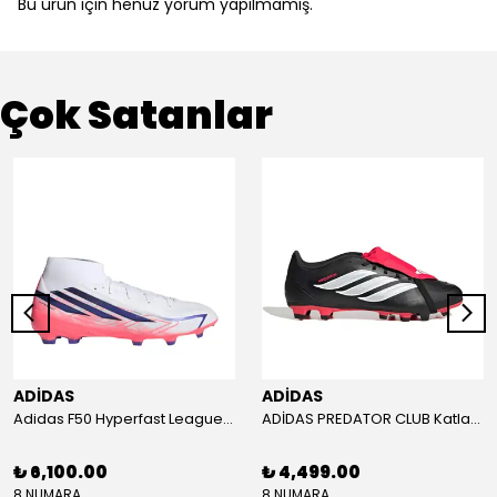
Bu ürün için henüz yorum yapılmamış.
Çok Satanlar
ADİDAS
ADİDAS
Adidas F50 Hyperfast League Mid Erkek Krampon (IH7090)
ADİDAS PREDATOR CLUB Katlanır Dilli Çim Saha/Çoklu Zemin Kramponu JR3330
₺ 6,100.00
₺ 4,499.00
8 NUMARA
8 NUMARA