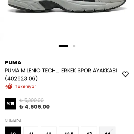
PUMA
PUMA MILENIO TECH_ ERKEK SPOR AYAKKABI
(402623 06)
Tükeniyor
₺ 5,300.00
%
15
₺ 4,505.00
NUMARA
40
41
42
42.5
43
44