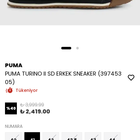
PUMA
PUMA TURINO II SD ERKEK SNEAKER (397453
05)
Tükeniyor
₺ 3,999.99
%
40
₺ 2,419.00
NUMARA
40
41
42
42.5
43
44