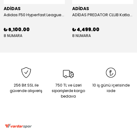
ADİDAS
ADİDAS
Adidas F50 Hyperfast League Mid Erkek Krampon (IH7090)
ADİDAS PREDATOR CLUB Katlanır Dilli Çim Saha/Çoklu Zemin Kramponu JR3330
₺ 6,100.00
₺ 4,499.00
8 NUMARA
8 NUMARA
256 Bit SSL ile
750 TL ve üzeri
10 iş günü içerisinde
güvende alışveriş
siparişlerde kargo
iade
bedava