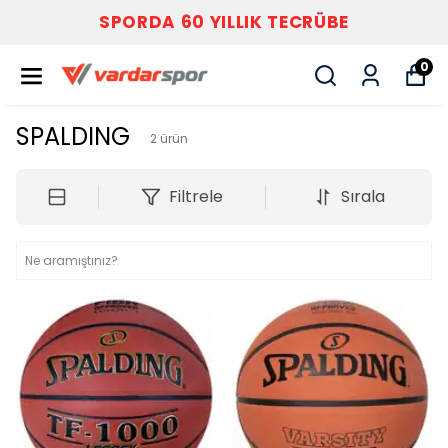
SPORDA 60 YILLIK TECRÜBE
0
SPALDING
2
ürün
Filtrele
Sırala