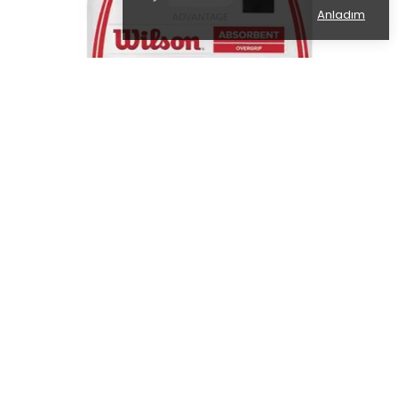
Anladım
WILSON
WILSON ADVANTAGE OVERGRIP 3 LÜ RAKET GRİBİ (WRZ4033BK)
₺ 799.00