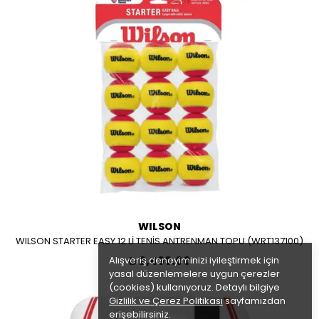
WILSON
WILSON STARTER EASY 12 Lİ TENİS ANTRENMAN TOPU (WRT137100)
Alışveriş deneyiminizi iyileştirmek için
₺ 2,499.00
yasal düzenlemelere uygun çerezler
(cookies) kullanıyoruz. Detaylı bilgiye
Gizlilik ve Çerez Politikası
sayfamızdan
erişebilirsiniz.