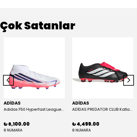
Çok Satanlar
ADİDAS
ADİDAS
Adidas F50 Hyperfast League Mid Erkek Krampon (IH7090)
ADİDAS PREDATOR CLUB Katlanır Dilli Çim Saha/Çoklu Zemin Kramponu JR3330
₺ 6,100.00
₺ 4,499.00
8 NUMARA
8 NUMARA