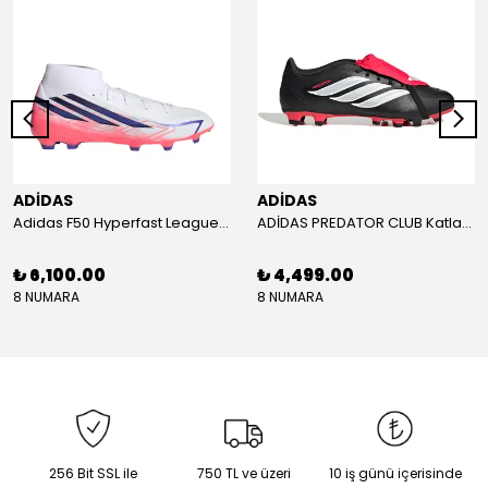
ADİDAS
ADİDAS
Adidas F50 Hyperfast League Mid Erkek Krampon (IH7090)
ADİDAS PREDATOR CLUB Katlanır Dilli Çim Saha/Çoklu Zemin Kramponu JR3330
₺ 6,100.00
₺ 4,499.00
8 NUMARA
8 NUMARA
256 Bit SSL ile
750 TL ve üzeri
10 iş günü içerisinde