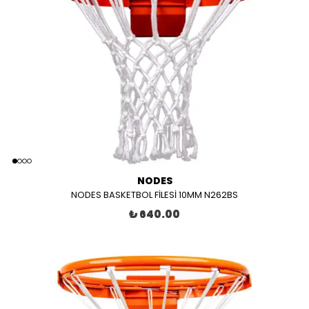
NODES
NODES BASKETBOL FİLESİ 10MM N262BS
₺ 640.00