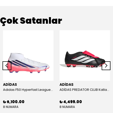
Çok Satanlar
ADİDAS
ADİDAS
Adidas F50 Hyperfast League Mid Erkek Krampon (IH7090)
ADİDAS PREDATOR CLUB Katlanır Dilli Çim Saha/Çoklu Zemin Kramponu JR3330
₺ 6,100.00
₺ 4,499.00
8 NUMARA
8 NUMARA