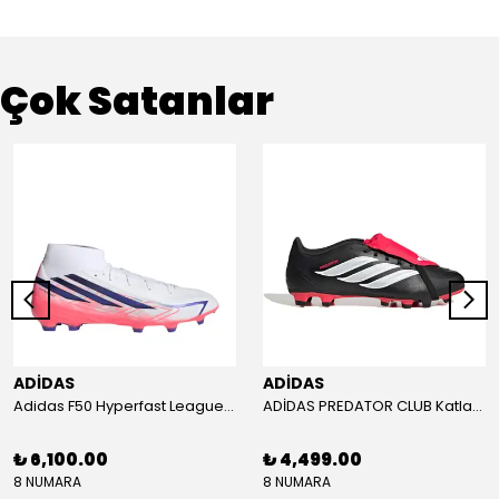
Çok Satanlar
ADİDAS
ADİDAS
Adidas F50 Hyperfast League Mid Erkek Krampon (IH7090)
ADİDAS PREDATOR CLUB Katlanır Dilli Çim Saha/Çoklu Zemin Kramponu JR3330
₺ 6,100.00
₺ 4,499.00
8 NUMARA
8 NUMARA