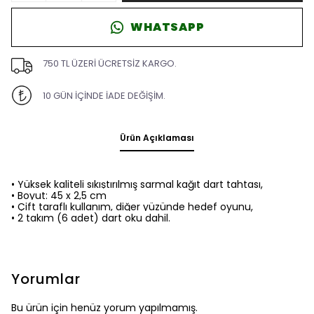
WHATSAPP
750 TL ÜZERİ ÜCRETSİZ KARGO.
10 GÜN İÇİNDE İADE DEĞİŞİM.
Ürün Açıklaması
• Yüksek kaliteli sıkıştırılmış sarmal kağıt dart tahtası,
• Boyut: 45 x 2,5 cm
• Çift taraflı kullanım, diğer yüzünde hedef oyunu,
• 2 takım (6 adet) dart oku dahil.
Yorumlar
Bu ürün için henüz yorum yapılmamış.