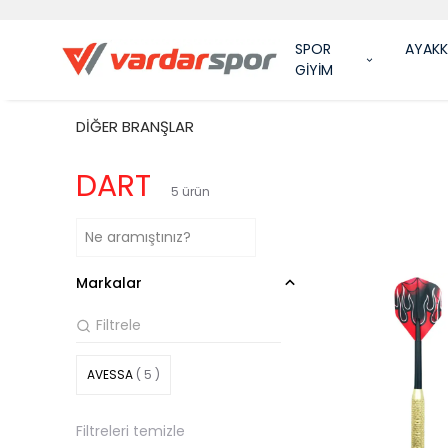
SPOR
AYAKK
GİYİM
DİĞER BRANŞLAR
DART
5
ürün
Markalar
AVESSA
( 5 )
Filtreleri temizle