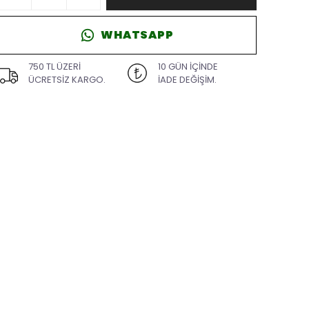
WHATSAPP
750 TL ÜZERİ
10 GÜN İÇİNDE
ÜCRETSİZ KARGO.
İADE DEĞİŞİM.