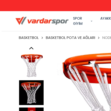
SPOR
AYAKK
GİYİM
BASKETBOL
BASKETBOL POTA VE AĞLARI
NODE