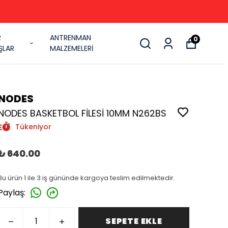
R
ANTRENMAN
0
ŞLAR
MALZEMELERİ
NODES
NODES BASKETBOL FİLESİ 10MM N262BS
Tükeniyor
₺ 640.00
Bu ürün 1 ile 3 iş gününde kargoya teslim edilmektedir.
Paylaş
:
SEPETE EKLE