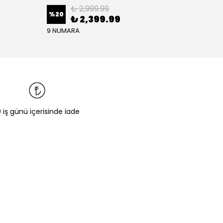
₺ 2,999.99
%
20
₺ 2,399.99
₺ 1,
9 NUMARA
0 iş günü içerisinde iade