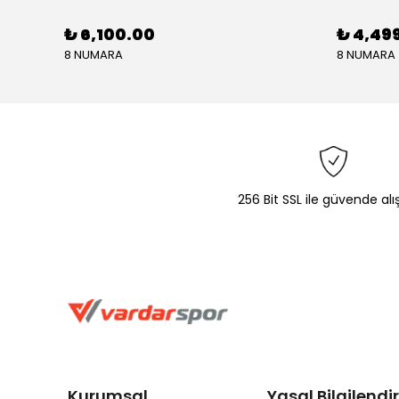
₺ 6,100.00
₺ 4,49
8 NUMARA
8 NUMARA
256 Bit SSL ile güvende alı
Kurumsal
Yasal Bilgilend