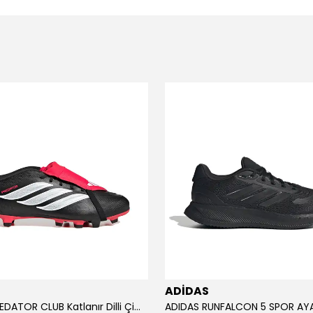
ADİDAS
ADİDAS PREDATOR CLUB Katlanır Dilli Çim Saha/Çoklu Zemin Kramponu JR3330