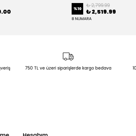
₺ 2,799.99
%
10
9.00
₺ 2,519.99
8 NUMARA
şveriş
750 TL ve üzeri siparişlerde kargo bedava
1
irme
Hesabım