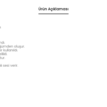
Ürün Açıklaması
m
dı.
üğümden oluşur.
 kullanıldı.
ikli.
tur.
ı sesi verir.