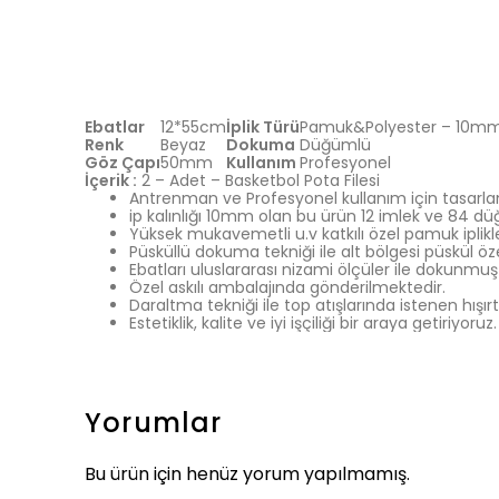
Ebatlar
12*55cm
İplik Türü
Pamuk&Polyester – 10m
Renk
Beyaz
Dokuma
Düğümlü
Göz Çapı
50mm
Kullanım
Profesyonel
İçerik :
2 – Adet – Basketbol Pota Filesi
Antrenman ve Profesyonel kullanım için tasarlan
ip kalınlığı 10mm olan bu ürün 12 imlek ve 84 d
Yüksek mukavemetli u.v katkılı özel pamuk iplikler
Püsküllü dokuma tekniği ile alt bölgesi püskül özell
Ebatları uluslararası nizami ölçüler ile dokunmuş
Özel askılı ambalajında gönderilmektedir.
Daraltma tekniği ile top atışlarında istenen hışırtıl
Estetiklik, kalite ve iyi işçiliği bir araya getiriyoruz.
Yorumlar
Bu ürün için henüz yorum yapılmamış.