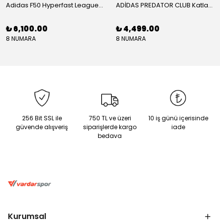
Adidas F50 Hyperfast League Mid Erkek Krampon (IH7090)
ADİDAS PREDATOR CLUB Katlanır Dilli Çim Saha/Çoklu Zemin Kramponu JR3330
₺ 6,100.00
₺ 4,499.00
8 NUMARA
8 NUMARA
256 Bit SSL ile
750 TL ve üzeri
10 iş günü içerisinde
güvende alışveriş
siparişlerde kargo
iade
bedava
Kurumsal