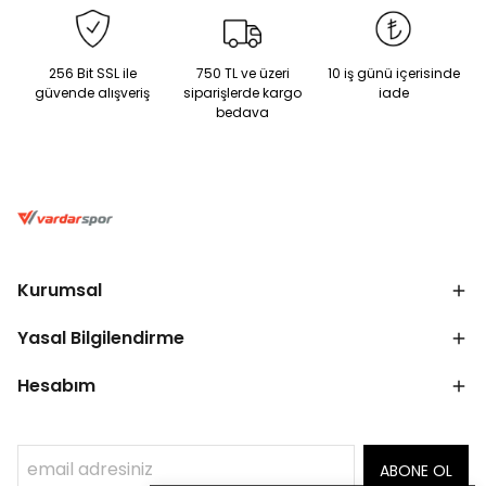
256 Bit SSL ile
750 TL ve üzeri
10 iş günü içerisinde
güvende alışveriş
siparişlerde kargo
iade
bedava
Kurumsal
Yasal Bilgilendirme
Hesabım
ABONE OL