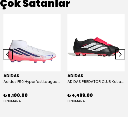
Çok Satanlar
ADİDAS
ADİDAS
Adidas F50 Hyperfast League Mid Erkek Krampon (IH7090)
ADİDAS PREDATOR CLUB Katlanır Dilli Çim Saha/Çoklu Zemin Kramponu JR3330
₺ 6,100.00
₺ 4,499.00
8 NUMARA
8 NUMARA