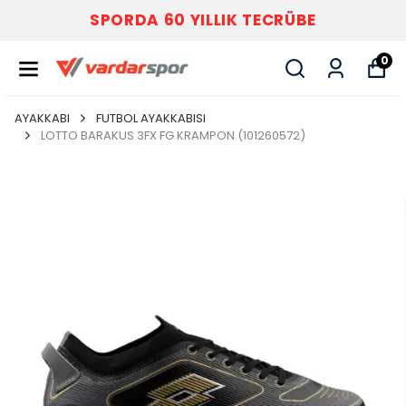
BE
VARDAR SPOR
0
AYAKKABI
FUTBOL AYAKKABISI
LOTTO BARAKUS 3FX FG KRAMPON (101260572)