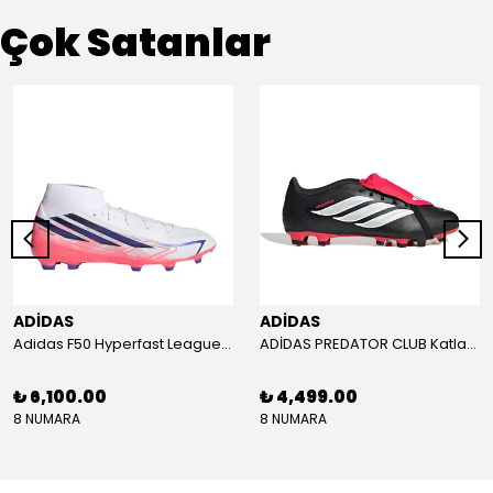
Çok Satanlar
ADİDAS
ADİDAS
Adidas F50 Hyperfast League Mid Erkek Krampon (IH7090)
ADİDAS PREDATOR CLUB Katlanır Dilli Çim Saha/Çoklu Zemin Kramponu JR3330
₺ 6,100.00
₺ 4,499.00
8 NUMARA
8 NUMARA