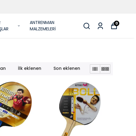
R
ANTRENMAN
0
ŞLAR
MALZEMELERİ
lan
İlk eklenen
Son eklenen