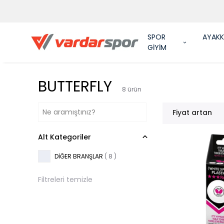
SPOR
AYAKK
GİYİM
BUTTERFLY
8
ürün
Fiyat artan
Alt Kategoriler
DİĞER BRANŞLAR
(
8
)
Filtreleri temizle