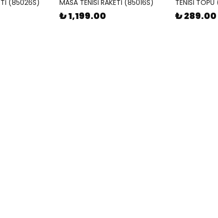
ETİ (85026S)
MASA TENİSİ RAKETİ (85016S)
TENİSİ TOPU
₺ 1,199.00
₺ 289.00