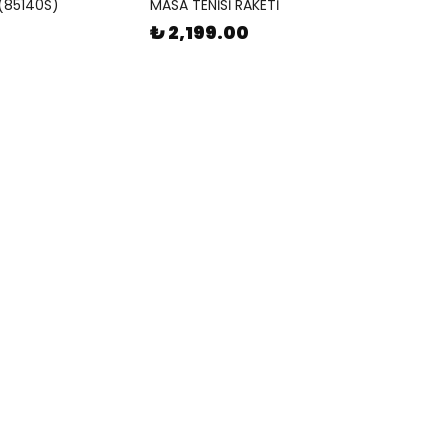
 (85140S)
MASA TENİSİ RAKETİ
₺ 2,199.00