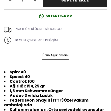
SEPETE EKLE
WHATSAPP
750 TL ÜZERİ ÜCRETSİZ KARGO.
10 GÜN İÇİNDE İADE DEĞİŞİM.
Ürün Açıklaması
Spin: 40
Speed: 40
Control: 100
Ağırlığı: 154,25 gr
1,5 mm Schwamm sünger
Addoy 3 yıldız Lastik
Federasyon onayılı (ITTF)Özel vakum
ambalajında
Kullanım alanları: Orta seviyedeki oyuncular