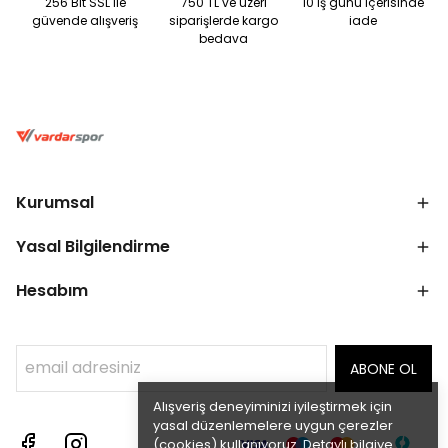
256 Bit SSL ile
750 TL ve üzeri
10 iş günü içerisinde
güvende alışveriş
siparişlerde kargo
iade
bedava
Kurumsal
Yasal Bilgilendirme
Hesabım
ABONE OL
Alışveriş deneyiminizi iyileştirmek için
yasal düzenlemelere uygun çerezler
(cookies) kullanıyoruz. Detaylı bilgiye