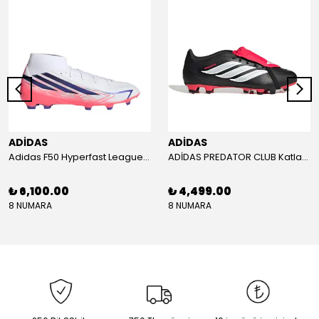
ADİDAS
ADİDAS
Adidas F50 Hyperfast League Mid Erkek Krampon (IH7090)
ADİDAS PREDATOR CLUB Katlanır Dilli Çim Saha/Çoklu Zemin Kramponu JR3330
₺ 6,100.00
₺ 4,499.00
8 NUMARA
8 NUMARA