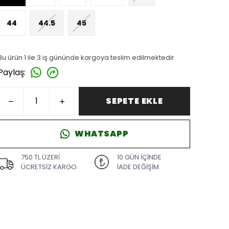
44
44.5
45
Bu ürün 1 ile 3 iş gününde kargoya teslim edilmektedir.
Paylaş
:
SEPETE EKLE
WHATSAPP
750 TL ÜZERİ
10 GÜN İÇİNDE
ÜCRETSİZ KARGO.
İADE DEĞİŞİM.