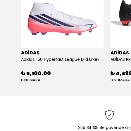
ADİDAS
ADİDAS
KU SETİ
Adidas F50 Hyperfast League Mid Erkek Krampon (IH7090)
₺ 6,100.00
₺ 4,49
8 NUMARA
8 NUMARA
256 Bit SSL ile güvende alı