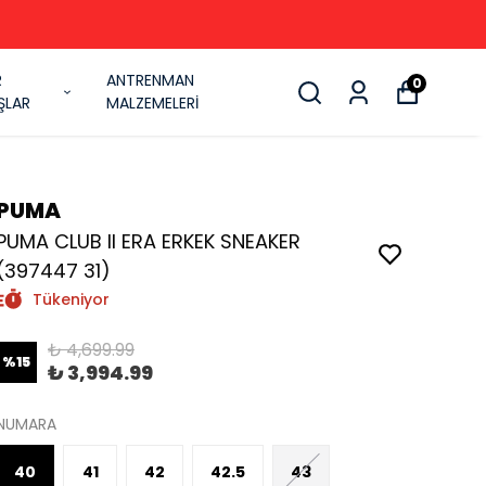
R
ANTRENMAN
0
ŞLAR
MALZEMELERİ
PUMA
PUMA CLUB II ERA ERKEK SNEAKER
(397447 31)
Tükeniyor
₺ 4,699.99
%
15
₺ 3,994.99
NUMARA
40
41
42
42.5
43