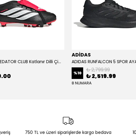
ADİDAS
ADİDAS PREDATOR CLUB Katlanır Dilli Çim Saha/Çoklu Zemin Kramponu JR3330
₺ 2,799.99
%
10
9.00
₺ 2,519.99
8 NUMARA
şveriş
750 TL ve üzeri siparişlerde kargo bedava
1