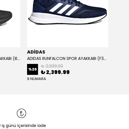
ADİDAS
ADİD
ADIDAS RUNFALCON 5 SPOR AYAKKABI (IE8812)
ADIDAS RUNFALCON SPOR AYAKKABI (F36201)
₺ 2,999.99
%
20
₺ 2,399.99
₺ 1,
9 NUMARA
0 iş günü içerisinde iade