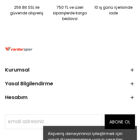
256 Bit SSL ile
750 TL ve üzeri
10 iş günü içerisinde
güvende alışveriş
siparişlerde kargo
iade
bedava
Kurumsal
Yasal Bilgilendirme
Hesabım
ABONE OL
Alışveriş deneyiminizi iyileştirmek için
yasal düzenlemelere uygun çerezler