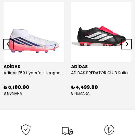
ADİDAS
ADİDAS
Adidas F50 Hyperfast League Mid Erkek Krampon (IH7090)
ADİDAS PREDATOR CLUB Katlanır Dilli Çim Saha/Çoklu Zemin Kramponu JR3330
₺ 6,100.00
₺ 4,499.00
8 NUMARA
8 NUMARA