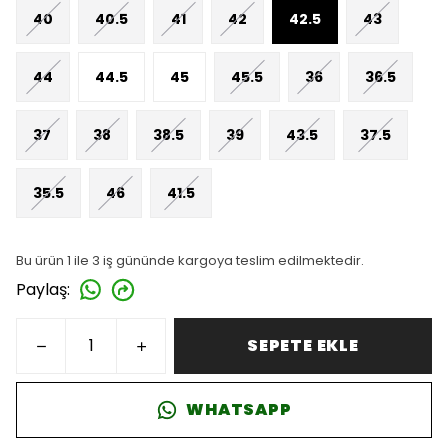
40
40.5
41
42
42.5
43
44
44.5
45
45.5
36
36.5
37
38
38.5
39
43.5
37.5
35.5
46
41.5
Bu ürün 1 ile 3 iş gününde kargoya teslim edilmektedir.
Paylaş
:
SEPETE EKLE
WHATSAPP