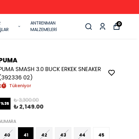
R
ANTRENMAN
0
ŞLAR
MALZEMELERİ
PUMA
PUMA SMASH 3.0 BUCK ERKEK SNEAKER
(392336 02)
Tükeniyor
₺ 3,300.00
%
35
₺ 2,149.00
NUMARA
40
41
42
43
44
45