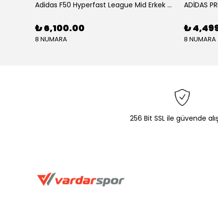
KU SETİ
Adidas F50 Hyperfast League Mid Erkek Krampon (IH7090)
₺ 6,100.00
₺ 4,49
8 NUMARA
8 NUMARA
256 Bit SSL ile güvende alı