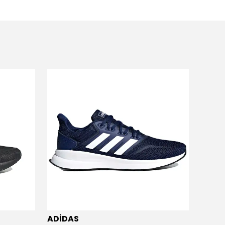
ADİDAS
ADİD