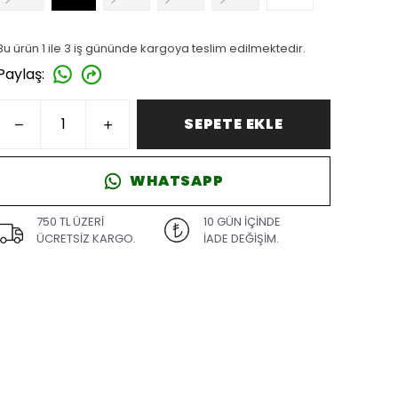
Bu ürün 1 ile 3 iş gününde kargoya teslim edilmektedir.
Paylaş
:
SEPETE EKLE
WHATSAPP
750 TL ÜZERİ
10 GÜN İÇİNDE
ÜCRETSİZ KARGO.
İADE DEĞİŞİM.