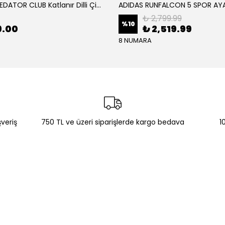
ADİDAS PREDATOR CLUB Katlanır Dilli Çim Saha/Çoklu Zemin Kramponu JR3330
₺ 2,799.99
%
10
9.00
₺ 2,519.99
8 NUMARA
şveriş
750 TL ve üzeri siparişlerde kargo bedava
1