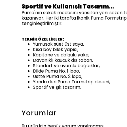
Sportif ve Kullanışlı Tasarım…
Puma'nın sokak modasını yansıtan yeni sezon tas
kazanıyor. Her iki tarafta ikonik Puma Formstrip
zenginleştirilmiştir.
TEKNİK ÖZELLİKLER;
Yumuşak süet üst saya,
Kısa boy bilek yapısı,
Kapitone ve dolgulu yaka,
Dayanıklı kauçuk dış taban,
Standart ve uyumlu bağcıklar,
Dilde Puma No. 1 logo,
Üstte Puma No. 2 logo,
Yanda deri Puma Formstrip deseni,
Sportif ve şık tasarım.
Yorumlar
Bu ürün için henüz yorum yapılmamış.