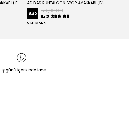
ADIDAS RUNFALCON 5 SPOR AYAKKABI (IE8812)
ADIDAS RUNFALCON SPOR AYAKKABI (F36201)
₺ 2,999.99
%
20
₺ 2,399.99
₺ 1,
9 NUMARA
0 iş günü içerisinde iade