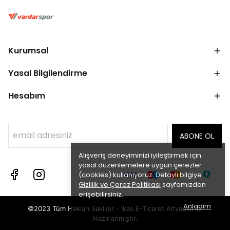
Kurumsal
Yasal Bilgilendirme
Hesabım
ABONE OL
Alışveriş deneyiminizi iyileştirmek için
yasal düzenlemelere uygun çerezler
(cookies) kullanıyoruz. Detaylı bilgiye
Gizlilik ve Çerez Politikası
sayfamızdan
erişebilirsiniz.
Anladım
©2023 Tüm Hakları Saklıdır - ikas E-Ticaret
Altyapısı ile
Hazırlanmıştır.