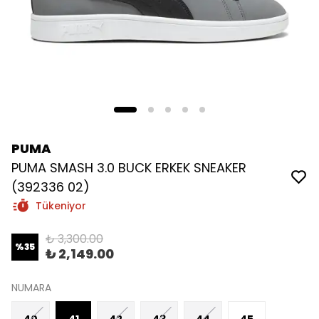
PUMA
PUMA SMASH 3.0 BUCK ERKEK SNEAKER
(392336 02)
Tükeniyor
₺ 3,300.00
%
35
₺ 2,149.00
NUMARA
40
41
42
43
44
45