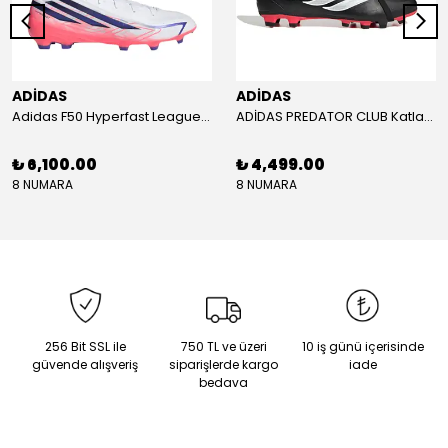
ADİDAS
ADİDAS
Adidas F50 Hyperfast League Mid Erkek Krampon (IH7090)
ADİDAS PREDATOR CLUB Katlanır Dilli Çim Saha/Çoklu Zemin Kramponu JR3330
₺ 6,100.00
₺ 4,499.00
8 NUMARA
8 NUMARA
256 Bit SSL ile
750 TL ve üzeri
10 iş günü içerisinde
güvende alışveriş
siparişlerde kargo
iade
bedava