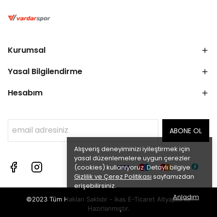
Kurumsal
Yasal Bilgilendirme
Hesabım
ABONE OL
Alışveriş deneyiminizi iyileştirmek için
yasal düzenlemelere uygun çerezler
(cookies) kullanıyoruz. Detaylı bilgiye
Gizlilik ve Çerez Politikası
sayfamızdan
erişebilirsiniz.
Anladım
©2023 Tüm Hakları Saklıdır - ikas E-Ticaret
Altyapısı ile
Hazırlanmıştır.