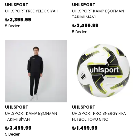
UHLSPORT
UHLSPORT
UHLSPORT FREE YELEK SİYAH
UHLSPORT KAMP EŞOFMAN
TAKIMI MAVİ
₺ 2,399.99
₺ 3,499.99
5 Beden
5 Beden
UHLSPORT
UHLSPORT
UHLSPORT KAMP EŞOFMAN
UHLSPORT PRO SNERGY FIFA
TAKIMI SİYAH
FUTBOL TOPU 5 NO.
₺ 3,499.99
₺ 1,499.99
5 Beden