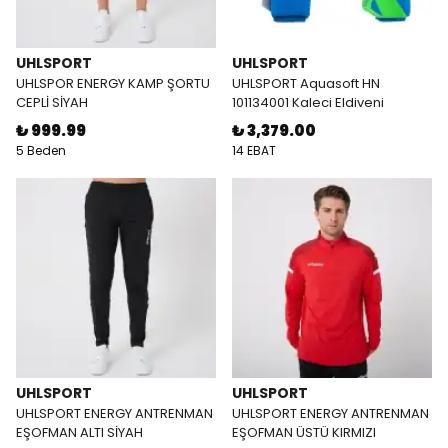
UHLSPORT
UHLSPORT
UHLSPOR ENERGY KAMP ŞORTU
UHLSPORT Aquasoft HN
CEPLİ SİYAH
101134001 Kaleci Eldiveni
₺ 999.99
₺ 3,379.00
5 Beden
14 EBAT
UHLSPORT
UHLSPORT
UHLSPORT ENERGY ANTRENMAN
UHLSPORT ENERGY ANTRENMAN
EŞOFMAN ALTI SİYAH
EŞOFMAN ÜSTÜ KIRMIZI