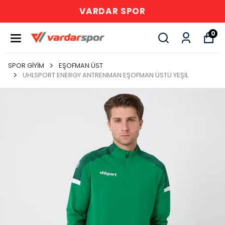
VARDAR SPOR
0
SPOR GİYİM
EŞOFMAN ÜST
UHLSPORT ENERGY ANTRENMAN EŞOFMAN ÜSTÜ YEŞİL