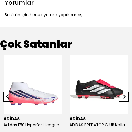
Yorumlar
Bu ürün için henüz yorum yapılmamış.
Çok Satanlar
ADİDAS
ADİDAS
Adidas F50 Hyperfast League Mid Erkek Krampon (IH7090)
ADİDAS PREDATOR CLUB Katlanır Dilli Çim Saha/Çoklu Zemin Kramponu JR3330