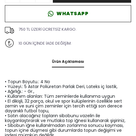
WHATSAPP
750 TL ÜZERİ ÜCRETSİZ KARGO.
10 GÜN İÇİNDE İADE DEĞİŞİM.
Ürün Açıklaması
• Topun Boyutu.: 4 No
• Yüzeyi.: 5 Astar Poliüretan Parlak Deri, Lateks iç lastik,
• Ağırlığı.: - Gr.,
• Kullanım alanları: Tüm zeminlerde kullanıma uygun
• El dikişli, 32 parça, okul ve spor kulüplerinin özellikle sert
zemin ve suni çim zeminler için tercih ettiği son derece
dayanıklı futbol topu,
• Satın alacağınız topların sibobunu vazelin ile
kayganlaştırarak ve mutlaka top iğnesi kullanarak şişiriniz,
• Sibobun iğne kullanılmadan zorlanma sonucu kayması,
topun içine düşmesi gibi durumlarda topun değişimi ve
iadesi mümkün değildir,