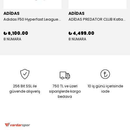
ADİDAS
ADİDAS
Adidas F50 Hyperfast League Mid Erkek Krampon (IH7090)
ADİDAS PREDATOR CLUB Katlanır Dilli Çim Saha/Çoklu Zemin Kramponu JR3330
₺ 6,100.00
₺ 4,499.00
8 NUMARA
8 NUMARA
256 Bit SSL ile
750 TL ve üzeri
10 iş günü içerisinde
güvende alışveriş
siparişlerde kargo
iade
bedava