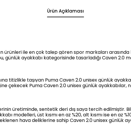
Ürün Açıklaması
nan ürünleri ile en çok talep gören spor markaları arasında
, günlük ayakkabı kategorisinde tasarladığı Caven 2.0 mo
na titizlikle taşıyan Puma Caven 2.0 unisex günlük ayakkabı
iğine çekecek Puma Caven 2.0 unisex günlük ayakkabılar, nos
n üretiminde, sentetik deri dış saya tercih edilmiştir. Bil
kabı modelleri, üst kısmı en az %20, alt kısmı ise en az
eklenen hava deliklerine sahip
Caven 2.0 unisex günlük ay