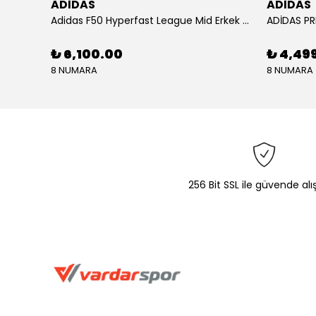
ADİDAS
ADİDAS
KU SETİ
Adidas F50 Hyperfast League Mid Erkek Krampon (IH7090)
₺ 6,100.00
₺ 4,49
8 NUMARA
8 NUMARA
256 Bit SSL ile güvende alı