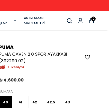
R
ANTRENMAN
0
ŞLAR
MALZEMELERİ
PUMA
PUMA CAVEN 2.0 SPOR AYAKKABI
(392290 02)
Tükeniyor
₺ 4,600.00
NUMARA
40
41
42
42.5
43