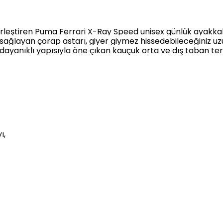
irleştiren Puma Ferrari X-Ray Speed unisex günlük ayakkab
sağlayan çorap astarı, giyer giymez hissedebileceğiniz u
yanıklı yapısıyla öne çıkan kauçuk orta ve dış taban terc
ı,