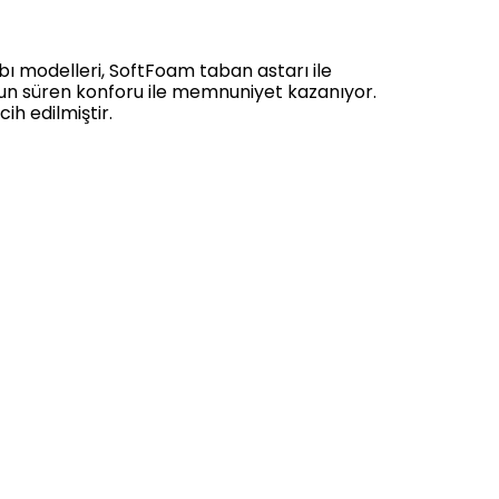
ı modelleri, SoftFoam taban astarı ile
zun süren konforu ile memnuniyet kazanıyor.
ih edilmiştir.