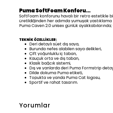
Puma SoftFoam Konforu…
SoftFoam konforunu havalı bir retro estetikle b
üretildiğinden
her adımda yumuşak yastıklama
Puma Caven 2.0 unisex günlük ayakkabılarında; da
TEKNİK ÖZELLİKLER;
Deri detaylı süet dış saya,
Burunda nefes alabilen saya delikleri,
Çift yoğunluklu iç taban,
Kauçuk orta ve dış taban,
Klasik bağcık sistemi,
Dış ve yanlarda deri Puma Formstrip detay
Dilde dokuma Puma etiketi,
Topukta ve yanda Puma Cat logosu,
Sportif ve rahat tasarım.
Yorumlar