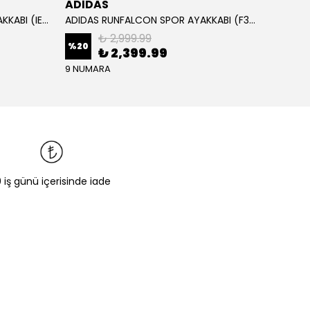
ADİDAS
ADİD
ADIDAS RUNFALCON 5 SPOR AYAKKABI (IE8812)
ADIDAS RUNFALCON SPOR AYAKKABI (F36201)
₺ 2,999.99
%
20
₺ 2,399.99
₺ 1,
9 NUMARA
0 iş günü içerisinde iade