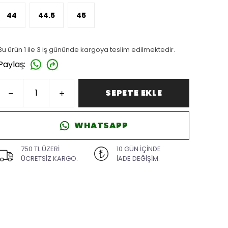
44
44.5
45
Bu ürün 1 ile 3 iş gününde kargoya teslim edilmektedir.
Paylaş
:
SEPETE EKLE
WHATSAPP
750 TL ÜZERİ
10 GÜN İÇİNDE
ÜCRETSİZ KARGO.
İADE DEĞİŞİM.