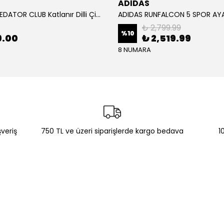
ADİDAS
ADİDAS PREDATOR CLUB Katlanır Dilli Çim Saha/Çoklu Zemin Kramponu JR3330
₺ 2,799.99
%
10
9.00
₺ 2,519.99
8 NUMARA
şveriş
750 TL ve üzeri siparişlerde kargo bedava
1