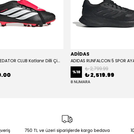
ADİDAS
ADİDAS PREDATOR CLUB Katlanır Dilli Çim Saha/Çoklu Zemin Kramponu JR3330
₺ 2,799.99
%
10
9.00
₺ 2,519.99
8 NUMARA
şveriş
750 TL ve üzeri siparişlerde kargo bedava
1