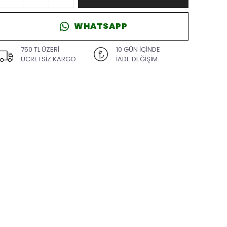
WHATSAPP
750 TL ÜZERİ
10 GÜN İÇİNDE
ÜCRETSİZ KARGO.
İADE DEĞİŞİM.