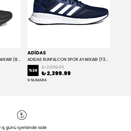
ADİDAS
ADİD
ADIDAS RUNFALCON 5 SPOR AYAKKABI (IE8812)
ADIDAS RUNFALCON SPOR AYAKKABI (F36201)
₺ 2,999.99
%
20
₺ 2,399.99
₺ 1,
9 NUMARA
0 iş günü içerisinde iade