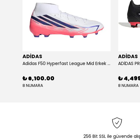
ADİDAS
ADİDAS
KU SETİ
Adidas F50 Hyperfast League Mid Erkek Krampon (IH7090)
₺ 6,100.00
₺ 4,49
8 NUMARA
8 NUMARA
256 Bit SSL ile güvende alı