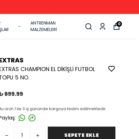
R
ANTRENMAN
0
ŞLAR
MALZEMELERİ
EXTRAS
EXTRAS CHAMPION EL DİKİŞLİ FUTBOL
TOPU 5 NO.
₺ 699.99
Bu ürün 1 ile 3 iş gününde kargoya teslim edilmektedir.
Paylaş
:
SEPETE EKLE