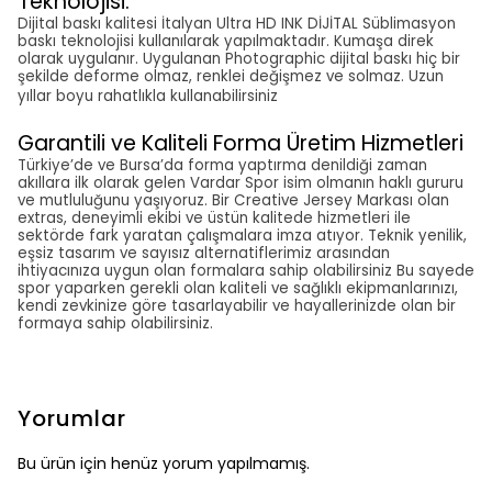
Teknolojisi.
Dijital baskı kalitesi İtalyan Ultra HD INK DİJİTAL Süblimasyon
baskı teknolojisi kullanılarak yapılmaktadır. Kumaşa direk
olarak uygulanır. Uygulanan Photographic dijital baskı hiç bir
şekilde deforme olmaz, renklei değişmez ve solmaz. Uzun
yıllar boyu rahatlıkla kullanabilirsiniz
Garantili ve Kaliteli Forma Üretim Hizmetleri
Türkiye’de ve Bursa’da forma yaptırma denildiği zaman
akıllara ilk olarak gelen Vardar Spor isim olmanın haklı gururu
ve mutluluğunu yaşıyoruz. Bir Creative Jersey Markası olan
extras, deneyimli ekibi ve üstün kalitede hizmetleri ile
sektörde fark yaratan çalışmalara imza atıyor. Teknik yenilik,
eşsiz tasarım ve sayısız alternatiflerimiz arasından
ihtiyacınıza uygun olan formalara sahip olabilirsiniz Bu sayede
spor yaparken gerekli olan kaliteli ve sağlıklı ekipmanlarınızı,
kendi zevkinize göre tasarlayabilir ve hayallerinizde olan bir
formaya sahip olabilirsiniz.
Yorumlar
Bu ürün için henüz yorum yapılmamış.