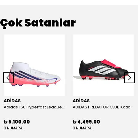
Çok Satanlar
ADİDAS
ADİDAS
Adidas F50 Hyperfast League Mid Erkek Krampon (IH7090)
ADİDAS PREDATOR CLUB Katlanır Dilli Çim Saha/Çoklu Zemin Kramponu JR3330
₺ 6,100.00
₺ 4,499.00
8 NUMARA
8 NUMARA