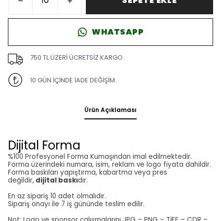
SEPETE EKLE
WHATSAPP
750 TL ÜZERİ ÜCRETSİZ KARGO.
10 GÜN İÇİNDE İADE DEĞİŞİM.
Ürün Açıklaması
Dijital Forma
%100 Profesyonel Forma Kumaşından imal edilmektedir.
Forma üzerindeki numara, isim, reklam ve logo fiyata dahildir.
Forma baskıları yapıştırma, kabartma veya pres
değildir,
dijital baskı
dır.
En az sipariş 10 adet olmalıdır.
Sipariş onayı ile 7 iş gününde teslim edilir.
Not: Logo ve sponsor çalışmalarını JPG – PNG – TİFF – CDR –