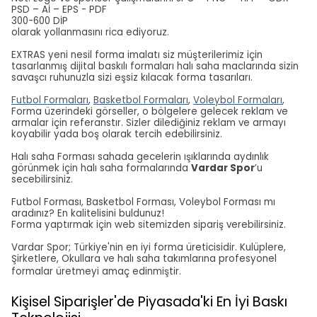
PSD – Aİ – EPS - PDF
300-600 DİP
olarak yollanmasını rica ediyoruz.
EXTRAS yeni nesil forma imalatı siz müşterilerimiz için
tasarlanmış dijital baskılı formaları halı saha maclarında sizin
savaşcı ruhunuzla sizi eşsiz kılacak forma tasarıları.
Futbol Formaları
,
Basketbol Formaları
,
Voleybol Formaları
,
Forma üzerindeki görseller, o bölgelere gelecek reklam ve
armalar için referanstır. Sizler dilediğiniz reklam ve armayı
koyabilir yada boş olarak tercih edebilirsiniz.
Halı saha Forması sahada gecelerin ışıklarında aydınlık
görünmek için halı saha formalarında
Vardar Spor
’u
secebilirsiniz.
Futbol Forması, Basketbol Forması, Voleybol Forması mı
aradınız? En kalitelisini buldunuz!
Forma yaptırmak için web sitemizden sipariş verebilirsiniz.
Vardar Spor; Türkiye'nin en iyi forma üreticisidir. Kulüplere,
Şirketlere, Okullara ve halı saha takımlarına profesyonel
formalar üretmeyi amaç edinmiştir.
Kişisel Siparişler'de Piyasada'ki En İyi Baskı