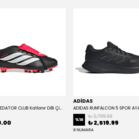
ADİDAS
ADİDAS PREDATOR CLUB Katlanır Dilli Çim Saha/Çoklu Zemin Kramponu JR3330
₺ 2,799.99
%
10
9.00
₺ 2,519.99
8 NUMARA