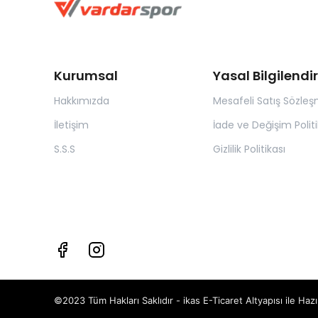
Kurumsal
Yasal Bilgilend
Hakkımızda
Mesafeli Satış Sözleş
İletişim
İade ve Değişim Politi
S.S.S
Gizlilik Politikası
©2023 Tüm Hakları Saklıdır - ikas E-Ticaret
Altyapısı ile Hazı