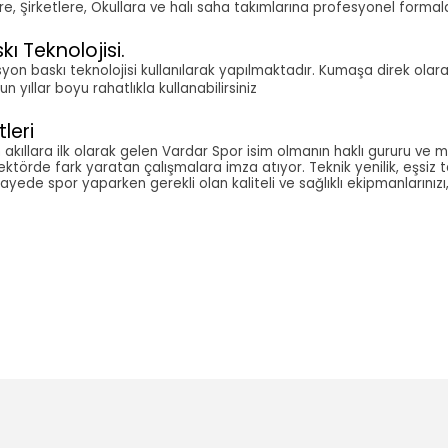
plere, Şirketlere, Okullara ve halı saha takımlarına profesyonel form
kı Teknolojisi.
masyon baskı teknolojisi kullanılarak yapılmaktadır. Kumaşa direk olar
yıllar boyu rahatlıkla kullanabilirsiniz
leri
kıllara ilk olarak gelen Vardar Spor isim olmanın haklı gururu ve m
sektörde fark yaratan çalışmalara imza atıyor. Teknik yenilik, eşsiz 
sayede spor yaparken gerekli olan kaliteli ve sağlıklı ekipmanlarınızı