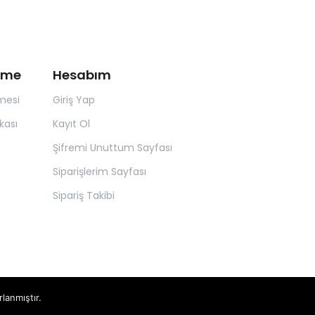
irme
Hesabım
mesi
Giriş Yap
kası
Kayıt Ol
Şifremi Unuttum Sayfası
Siparişlerim Sayfası
Sipariş Takibi
rlanmıştır.