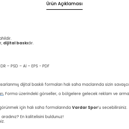
Ürün Açıklaması
.
hildir.
r,
dijital baskı
dır.
CDR – PSD – Aİ – EPS - PDF
sarlanmış dijital baskılı formaları halı saha maclarında sizin savaşcı 
rı
, Forma üzerindeki görseller, o bölgelere gelecek reklam ve armala
 görünmek için halı saha formalarında
Vardar Spor
’u secebilirsiniz.
radınız? En kalitelisini buldunuz!
niz.