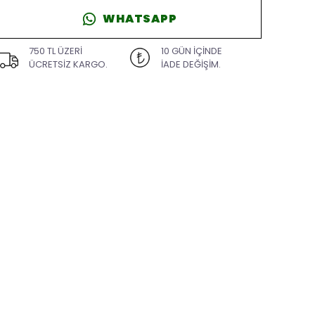
WHATSAPP
750 TL ÜZERİ
10 GÜN İÇİNDE
ÜCRETSİZ KARGO.
İADE DEĞİŞİM.