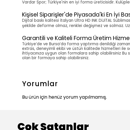
Vardar Spor; Türkiye'nin en iyi forma üreticisidir. Kulü
Kişisel Siparişler'de Piyasada'ki En İyi Bas
Dijital baskı kalitesi İtalyan Ultra HD INK DİJİTAL Sübli
şekilde deforme olmaz, renklei değişmez ve solmaz. Uzun 
Garantili ve Kaliteli Forma Üretim Hizmet
Türkiye’de ve Bursa’da forma yaptırma denildiği zaman a
extras, deneyimli ekibi ve üstün kalitede hizmetleri ile 
ihtiyacınıza uygun olan formalara sahip olabilirsiniz Bu 
olan bir formaya sahip olabilirsiniz.
Yorumlar
Bu ürün için henüz yorum yapılmamış.
Çok Satanlar