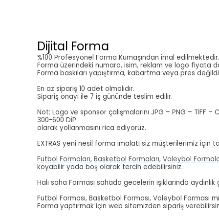
Dijital Forma
%100 Profesyonel Forma Kumaşından imal edilmektedir
Forma üzerindeki numara, isim, reklam ve logo fiyata da
Forma baskıları yapıştırma, kabartma veya pres değildi
En az sipariş 10 adet olmalıdır.
Sipariş onayı ile 7 iş gününde teslim edilir.
Not: Logo ve sponsor çalışmalarını JPG – PNG – TİFF – 
300-600 DİP
olarak yollanmasını rica ediyoruz.
EXTRAS yeni nesil forma imalatı siz müşterilerimiz için ta
Futbol Formaları
,
Basketbol Formaları
,
Voleybol Formala
koyabilir yada boş olarak tercih edebilirsiniz.
Halı saha Forması sahada gecelerin ışıklarında aydınlık
Futbol Forması, Basketbol Forması, Voleybol Forması mı a
Forma yaptırmak için web sitemizden sipariş verebilirsi