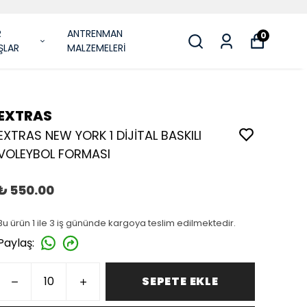
R
ANTRENMAN
0
ŞLAR
MALZEMELERİ
EXTRAS
EXTRAS NEW YORK 1 DİJİTAL BASKILI
VOLEYBOL FORMASI
₺ 550.00
Bu ürün 1 ile 3 iş gününde kargoya teslim edilmektedir.
Paylaş
:
SEPETE EKLE