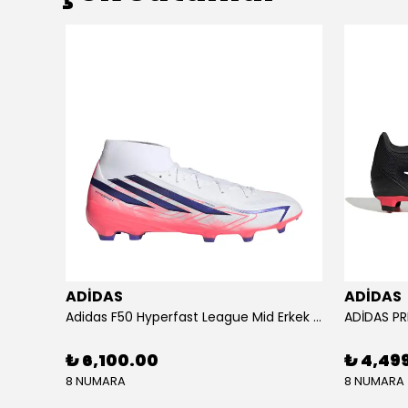
ADİDAS
ADİDAS
KU SETİ
Adidas F50 Hyperfast League Mid Erkek Krampon (IH7090)
₺ 6,100.00
₺ 4,49
8 NUMARA
8 NUMARA