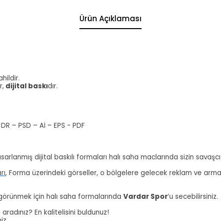
Ürün Açıklaması
.
hildir.
r,
dijital baskı
dır.
CDR – PSD – Aİ – EPS - PDF
sarlanmış dijital baskılı formaları halı saha maclarında sizin savaşcı 
rı
, Forma üzerindeki görseller, o bölgelere gelecek reklam ve armala
 görünmek için halı saha formalarında
Vardar Spor
’u secebilirsiniz.
radınız? En kalitelisini buldunuz!
niz.