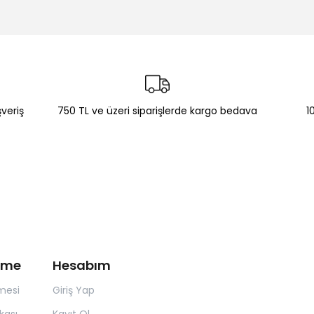
şveriş
750 TL ve üzeri siparişlerde kargo bedava
1
irme
Hesabım
mesi
Giriş Yap