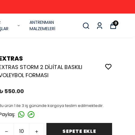
R
ANTRENMAN
0
ŞLAR
MALZEMELERİ
EXTRAS
EXTRAS STORM 2 DİJİTAL BASKILI
VOLEYBOL FORMASI
₺ 550.00
Bu ürün 1 ile 3 iş gününde kargoya teslim edilmektedir.
Paylaş
:
SEPETE EKLE