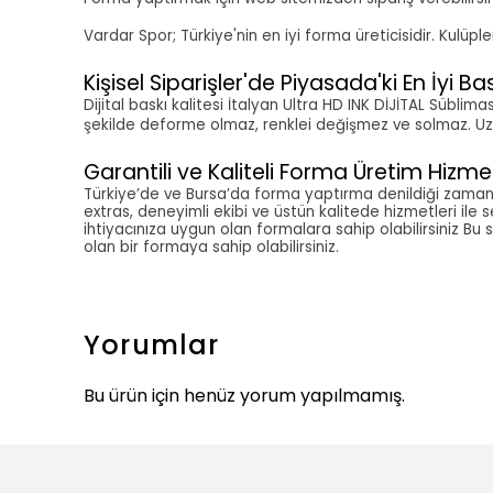
Vardar Spor; Türkiye'nin en iyi forma üreticisidir. Kulü
Kişisel Siparişler'de Piyasada'ki En İyi Bas
Dijital baskı kalitesi İtalyan Ultra HD INK DİJİTAL Sübli
şekilde deforme olmaz, renklei değişmez ve solmaz. Uzun 
Garantili ve Kaliteli Forma Üretim Hizmet
Türkiye’de ve Bursa’da forma yaptırma denildiği zaman a
extras, deneyimli ekibi ve üstün kalitede hizmetleri ile 
ihtiyacınıza uygun olan formalara sahip olabilirsiniz Bu 
olan bir formaya sahip olabilirsiniz.
Yorumlar
Bu ürün için henüz yorum yapılmamış.