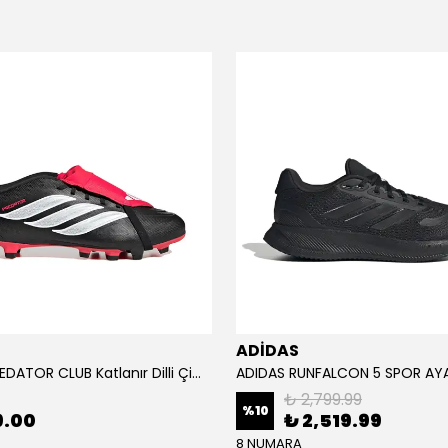
ADİDAS
ADİDAS PREDATOR CLUB Katlanır Dilli Çim Saha/Çoklu Zemin Kramponu JR3330
₺ 2,799.99
%
10
9.00
₺ 2,519.99
8 NUMARA