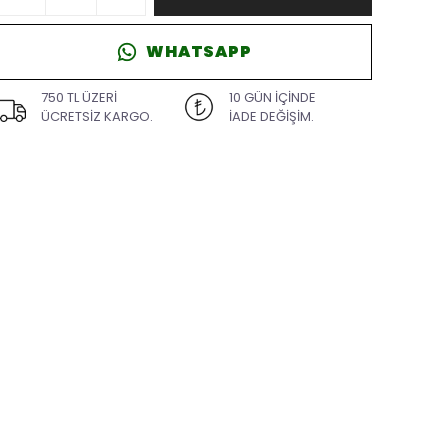
WHATSAPP
750 TL ÜZERİ
10 GÜN İÇİNDE
ÜCRETSİZ KARGO.
İADE DEĞİŞİM.