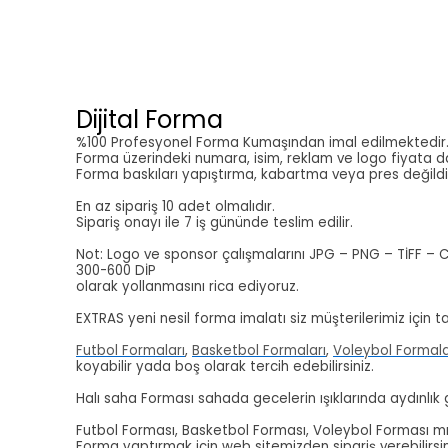
Dijital Forma
%100 Profesyonel Forma Kumaşından imal edilmektedir
Forma üzerindeki numara, isim, reklam ve logo fiyata da
Forma baskıları yapıştırma, kabartma veya pres değildi
En az sipariş 10 adet olmalıdır.
Sipariş onayı ile 7 iş gününde teslim edilir.
Not: Logo ve sponsor çalışmalarını JPG – PNG – TİFF – 
300-600 DİP
olarak yollanmasını rica ediyoruz.
EXTRAS yeni nesil forma imalatı siz müşterilerimiz için ta
Futbol Formaları
,
Basketbol Formaları
,
Voleybol Formala
koyabilir yada boş olarak tercih edebilirsiniz.
Halı saha Forması sahada gecelerin ışıklarında aydınlık
Futbol Forması, Basketbol Forması, Voleybol Forması mı a
Forma yaptırmak için web sitemizden sipariş verebilirsi