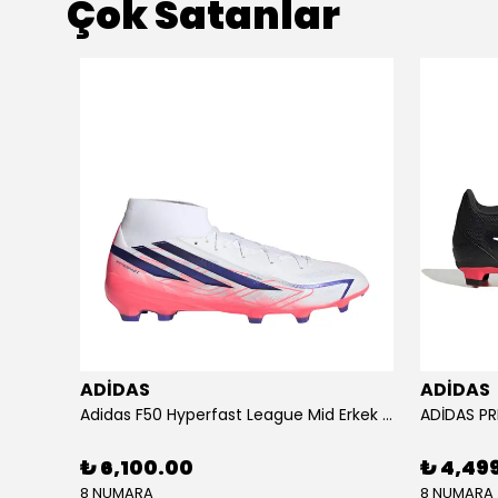
Çok Satanlar
ADİDAS
ADİDAS
KU SETİ
Adidas F50 Hyperfast League Mid Erkek Krampon (IH7090)
₺ 6,100.00
₺ 4,49
8 NUMARA
8 NUMARA