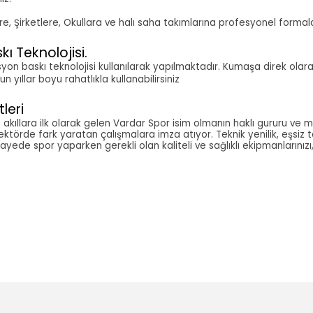
plere, Şirketlere, Okullara ve halı saha takımlarına profesyonel form
kı Teknolojisi.
masyon baskı teknolojisi kullanılarak yapılmaktadır. Kumaşa direk olar
yıllar boyu rahatlıkla kullanabilirsiniz
leri
kıllara ilk olarak gelen Vardar Spor isim olmanın haklı gururu ve m
sektörde fark yaratan çalışmalara imza atıyor. Teknik yenilik, eşsiz 
sayede spor yaparken gerekli olan kaliteli ve sağlıklı ekipmanlarınızı