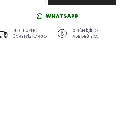
WHATSAPP
750 TL ÜZERİ
10 GÜN İÇİNDE
ÜCRETSİZ KARGO.
İADE DEĞİŞİM.