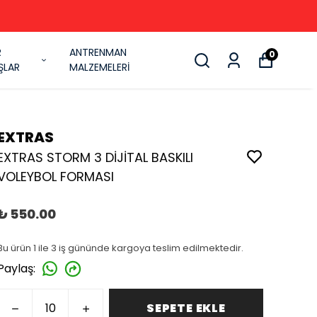
R
ANTRENMAN
0
ŞLAR
MALZEMELERİ
EXTRAS
EXTRAS STORM 3 DİJİTAL BASKILI
VOLEYBOL FORMASI
₺ 550.00
Bu ürün 1 ile 3 iş gününde kargoya teslim edilmektedir.
Paylaş
:
SEPETE EKLE