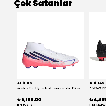
Çok Satanlar
ADİDAS
ADİDAS
KU SETİ
Adidas F50 Hyperfast League Mid Erkek Krampon (IH7090)
₺ 6,100.00
₺ 4,49
8 NUMARA
8 NUMARA