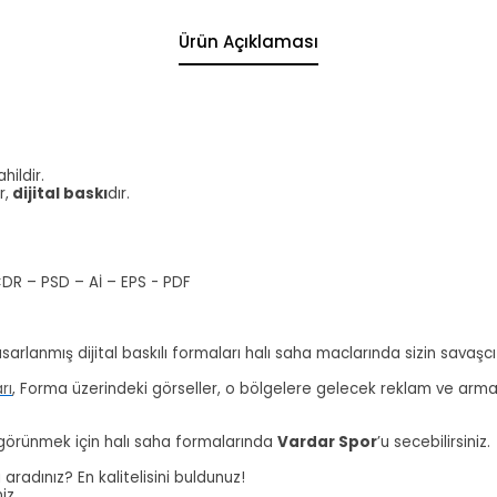
Ürün Açıklaması
.
hildir.
r,
dijital baskı
dır.
CDR – PSD – Aİ – EPS - PDF
sarlanmış dijital baskılı formaları halı saha maclarında sizin savaşcı 
rı
, Forma üzerindeki görseller, o bölgelere gelecek reklam ve armala
 görünmek için halı saha formalarında
Vardar Spor
’u secebilirsiniz.
radınız? En kalitelisini buldunuz!
niz.