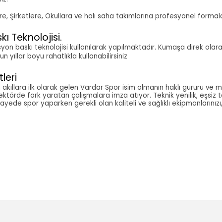
plere, Şirketlere, Okullara ve halı saha takımlarına profesyonel form
kı Teknolojisi.
masyon baskı teknolojisi kullanılarak yapılmaktadır. Kumaşa direk olar
yıllar boyu rahatlıkla kullanabilirsiniz
leri
kıllara ilk olarak gelen Vardar Spor isim olmanın haklı gururu ve m
sektörde fark yaratan çalışmalara imza atıyor. Teknik yenilik, eşsiz 
sayede spor yaparken gerekli olan kaliteli ve sağlıklı ekipmanlarınızı