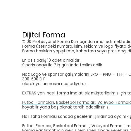
Dijital Forma
%100 Profesyonel Forma Kumaşından imal edilmektedir
Forma üzerindeki numara, isim, reklam ve logo fiyata da
Forma baskıları yapıştırma, kabartma veya pres değildi
En az sipariş 10 adet olmalıdır.
Sipariş onayı ile 7 iş gününde teslim edilir.
Not: Logo ve sponsor çalışmalarını JPG – PNG – TİFF – 
300-600 DİP
olarak yollanmasını rica ediyoruz.
EXTRAS yeni nesil forma imalatı siz müşterilerimiz için ta
Futbol Formaları
,
Basketbol Formaları
,
Voleybol Formala
koyabilir yada boş olarak tercih edebilirsiniz.
Halı saha Forması sahada gecelerin ışıklarında aydınlık
Futbol Forması, Basketbol Forması, Voleybol Forması mı a
Forma yaptırmak için web sitemizden sipariş verebilirsi