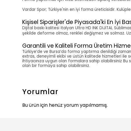
Vardar Spor; Türkiye'nin en iyi forma üreticisidir. Kulü
Kişisel Siparişler'de Piyasada'ki En İyi Bas
Dijital baskı kalitesi İtalyan Ultra HD INK DİJİTAL Sübli
şekilde deforme olmaz, renklei değişmez ve solmaz. Uzun 
Garantili ve Kaliteli Forma Üretim Hizmet
Türkiye’de ve Bursa’da forma yaptırma denildiği zaman a
extras, deneyimli ekibi ve üstün kalitede hizmetleri ile 
ihtiyacınıza uygun olan formalara sahip olabilirsiniz Bu 
olan bir formaya sahip olabilirsiniz.
Yorumlar
Bu ürün için henüz yorum yapılmamış.