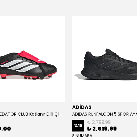
ADİDAS
ADİDAS PREDATOR CLUB Katlanır Dilli Çim Saha/Çoklu Zemin Kramponu JR3330
₺ 2,799.99
%
10
9.00
₺ 2,519.99
8 NUMARA