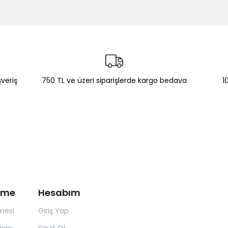
şveriş
750 TL ve üzeri siparişlerde kargo bedava
1
irme
Hesabım
mesi
Giriş Yap