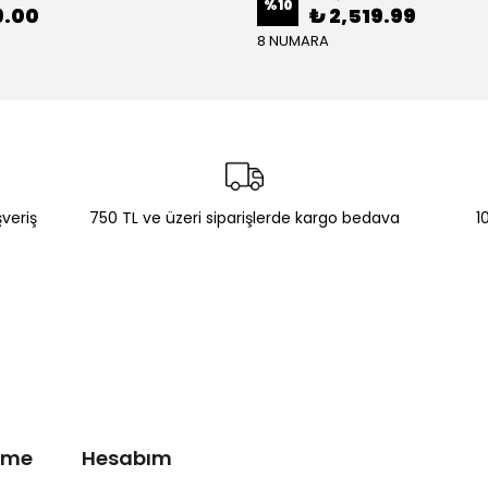
%
10
9.00
₺ 2,519.99
8 NUMARA
şveriş
750 TL ve üzeri siparişlerde kargo bedava
1
irme
Hesabım