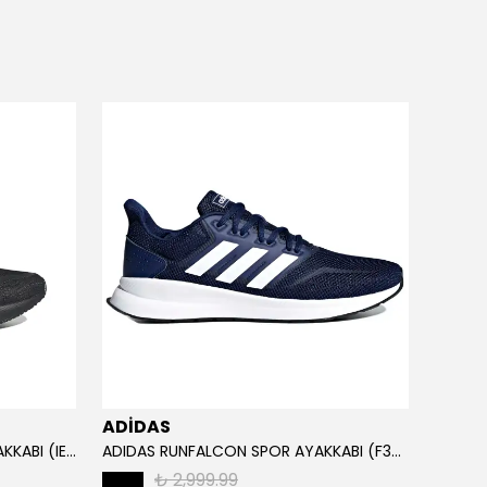
ADİDAS
ADİD
ADIDAS RUNFALCON 5 SPOR AYAKKABI (IE8812)
ADIDAS RUNFALCON SPOR AYAKKABI (F36201)
₺ 2,999.99