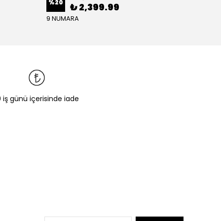
%
20
₺ 2,399.99
₺ 1,
9 NUMARA
0 iş günü içerisinde iade