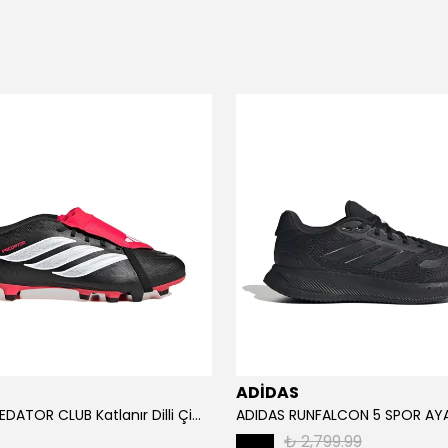
ADİDAS
ADİDAS PREDATOR CLUB Katlanır Dilli Çim Saha/Çoklu Zemin Kramponu JR3330
₺ 2,799.99