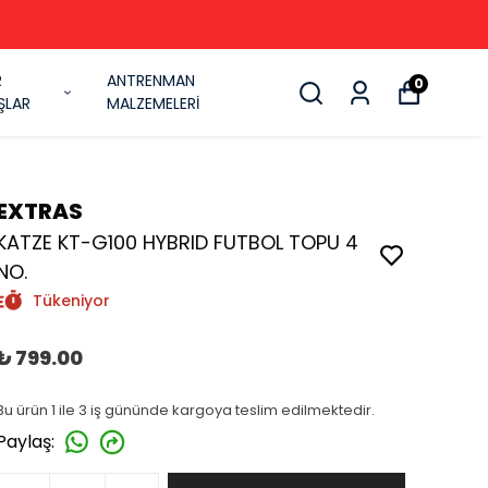
R
ANTRENMAN
0
ŞLAR
MALZEMELERİ
EXTRAS
KATZE KT-G100 HYBRID FUTBOL TOPU 4
NO.
Tükeniyor
₺ 799.00
Bu ürün 1 ile 3 iş gününde kargoya teslim edilmektedir.
Paylaş
: