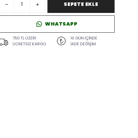
SEPETE EKLE
WHATSAPP
750 TL ÜZERİ
10 GÜN İÇİNDE
ÜCRETSİZ KARGO.
İADE DEĞİŞİM.