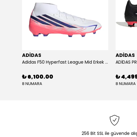
ADİDAS
ADİDAS
KU SETİ
Adidas F50 Hyperfast League Mid Erkek Krampon (IH7090)
₺ 6,100.00
₺ 4,49
8 NUMARA
8 NUMARA
256 Bit SSL ile güvende alı