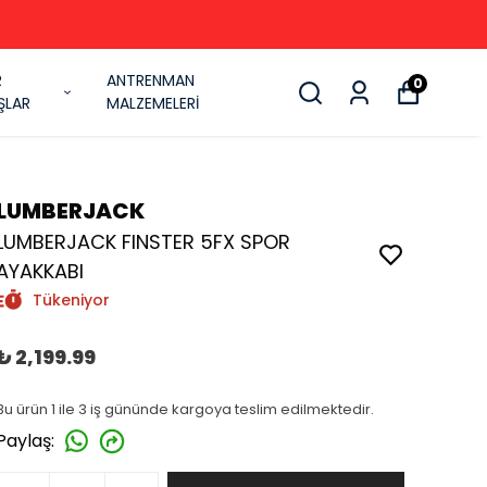
R
ANTRENMAN
0
ŞLAR
MALZEMELERİ
LUMBERJACK
LUMBERJACK FINSTER 5FX SPOR
AYAKKABI
Tükeniyor
₺ 2,199.99
Bu ürün 1 ile 3 iş gününde kargoya teslim edilmektedir.
Paylaş
: