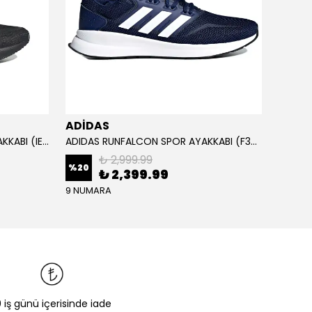
ADİDAS
ADİD
ADIDAS RUNFALCON 5 SPOR AYAKKABI (IE8812)
ADIDAS RUNFALCON SPOR AYAKKABI (F36201)
₺ 2,999.99
%
20
₺ 2,399.99
₺ 1,
9 NUMARA
0 iş günü içerisinde iade