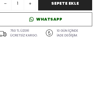
SEPETE EKLE
WHATSAPP
750 TL ÜZERİ
10 GÜN İÇİNDE
ÜCRETSİZ KARGO.
İADE DEĞİŞİM.