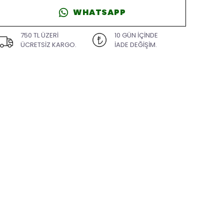
WHATSAPP
750 TL ÜZERİ
10 GÜN İÇİNDE
ÜCRETSİZ KARGO.
İADE DEĞİŞİM.