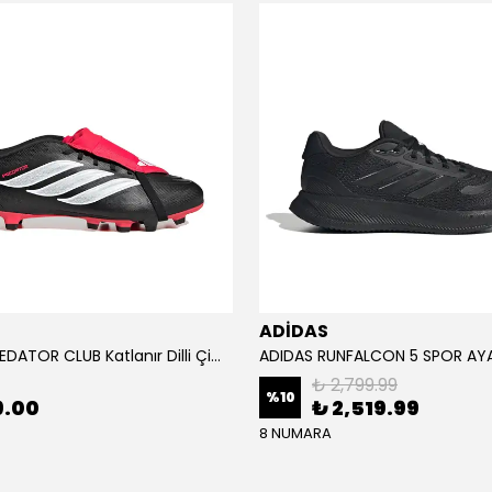
ADİDAS
ADİDAS PREDATOR CLUB Katlanır Dilli Çim Saha/Çoklu Zemin Kramponu JR3330
₺ 2,799.99
%
10
9.00
₺ 2,519.99
8 NUMARA