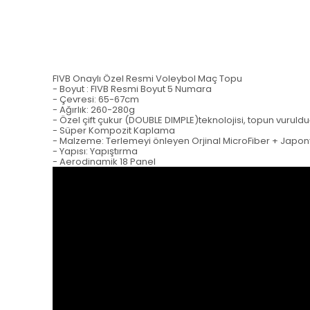
FIVB Onaylı Özel Resmi Voleybol Maç Topu
- Boyut : FIVB Resmi Boyut 5 Numara
- Çevresi: 65-67cm
- Ağırlık: 260-280g
- Özel çift çukur (DOUBLE DIMPLE)teknolojisi, topun vurul
- Süper Kompozit Kaplama
- Malzeme: Terlemeyi önleyen Orjinal MicroFiber + Japo
- Yapısı: Yapıştırma
- Aerodinamik 18 Panel