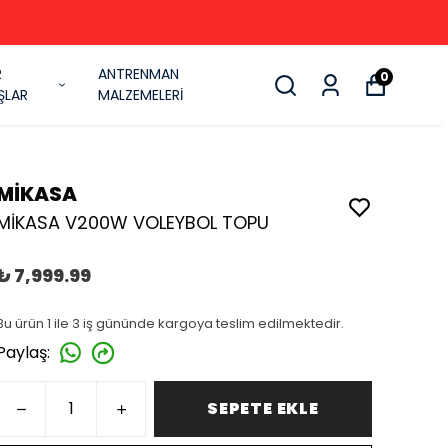
R
ANTRENMAN
0
ŞLAR
MALZEMELERİ
MİKASA
MİKASA V200W VOLEYBOL TOPU
₺ 7,999.99
Bu ürün 1 ile 3 iş gününde kargoya teslim edilmektedir.
Paylaş
:
SEPETE EKLE