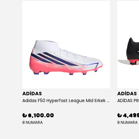
ADİDAS
ADİDAS
KU SETİ
Adidas F50 Hyperfast League Mid Erkek Krampon (IH7090)
₺ 6,100.00
₺ 4,49
8 NUMARA
8 NUMARA