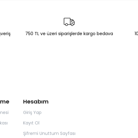
şveriş
750 TL ve üzeri siparişlerde kargo bedava
1
irme
Hesabım
mesi
Giriş Yap
kası
Kayıt Ol
Şifremi Unuttum Sayfası