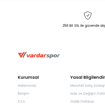
256 Bit SSL ile güvende alı
Kurumsal
Yasal Bilgilend
Hakkımızda
Mesafeli Satış Sözleş
İletişim
İade ve Değişim Politi
S.S.S
Gizlilik Politikası