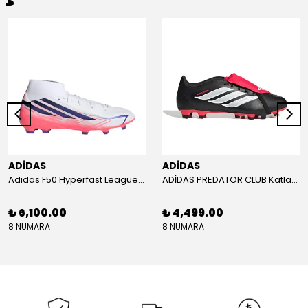
ADİDAS
ADİDAS
Adidas F50 Hyperfast League Mid Erkek Krampon (IH7090)
ADİDAS PREDATOR CLUB Katlanır Dilli Çim Saha/Çoklu Zemin Kramponu JR3330
₺ 6,100.00
₺ 4,499.00
8 NUMARA
8 NUMARA