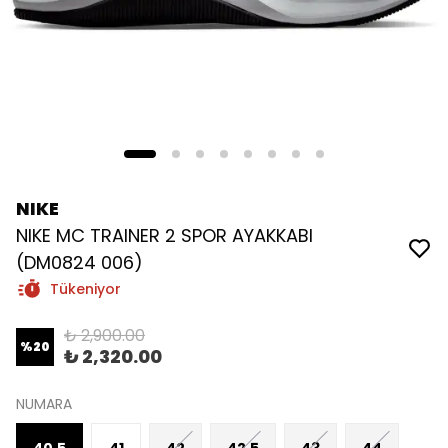
NIKE
NIKE MC TRAINER 2 SPOR AYAKKABI
(DM0824 006)
Tükeniyor
₺ 2,900.00
%
20
₺ 2,320.00
NUMARA
40.5
41
42
42.5
43
44