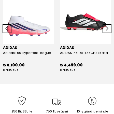
ADİDAS
ADİDAS
Adidas F50 Hyperfast League Mid Erkek Krampon (IH7090)
ADİDAS PREDATOR CLUB Katlanır Dilli Çim Saha/Çoklu Zemin Kramponu JR3330
₺ 6,100.00
₺ 4,499.00
8 NUMARA
8 NUMARA
256 Bit SSL ile
750 TL ve üzeri
10 iş günü içerisinde