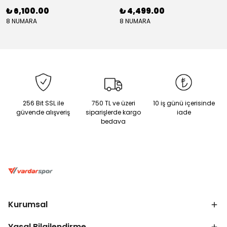
₺ 6,100.00
₺ 4,499.00
8 NUMARA
8 NUMARA
256 Bit SSL ile
750 TL ve üzeri
10 iş günü içerisinde
güvende alışveriş
siparişlerde kargo
iade
bedava
Kurumsal
Yasal Bilgilendirme