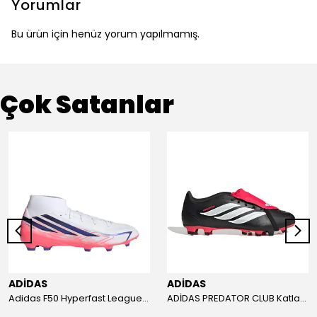
Yorumlar
Bu ürün için henüz yorum yapılmamış.
Çok Satanlar
ADİDAS
ADİDAS
Adidas F50 Hyperfast League Mid Erkek Krampon (IH7090)
ADİDAS PREDATOR CLUB Katlanır Dilli Çim Saha/Çoklu Zemin Kramponu JR3330