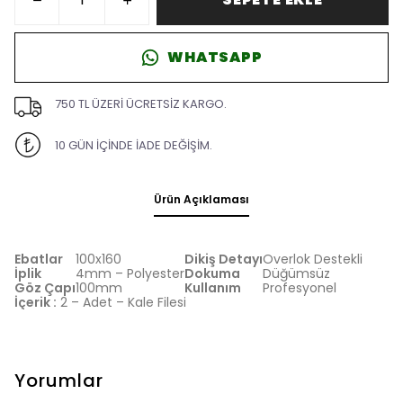
WHATSAPP
750 TL ÜZERİ ÜCRETSİZ KARGO.
10 GÜN İÇİNDE İADE DEĞİŞİM.
Ürün Açıklaması
Ebatlar
100x160
Dikiş Detayı
Overlok Destekli
İplik
4mm – Polyester
Dokuma
Düğümsüz
Göz Çapı
100mm
Kullanım
Profesyonel
İçerik :
2 – Adet – Kale Filesi
Yorumlar