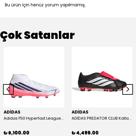
Bu ürün için henüz yorum yapılmamış.
Çok Satanlar
ADİDAS
ADİDAS
Adidas F50 Hyperfast League Mid Erkek Krampon (IH7090)
ADİDAS PREDATOR CLUB Katlanır Dilli Çim Saha/Çoklu Zemin Kramponu JR3330
₺ 6,100.00
₺ 4,499.00