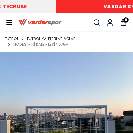
VARDAR SPOR
0
FUTBOL
FUTBOL KALELERİ VE AĞLARI
NODES MİNİ KALE FİLESİ N575M