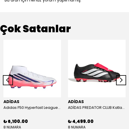
Bu ürün için henüz yorum yapılmamış.
Çok Satanlar
ADİDAS
ADİDAS
Adidas F50 Hyperfast League Mid Erkek Krampon (IH7090)
ADİDAS PREDATOR CLUB Katlanır Dilli Çim Saha/Çoklu Zemin Kramponu JR3330
₺ 6,100.00
₺ 4,499.00
8 NUMARA
8 NUMARA