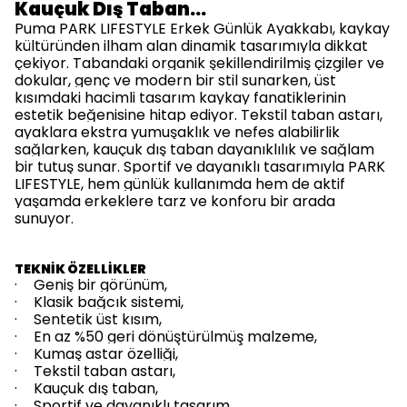
Kauçuk Dış Taban…
Puma PARK LIFESTYLE Erkek Günlük Ayakkabı, kaykay
kültüründen ilham alan dinamik tasarımıyla dikkat
çekiyor. Tabandaki organik şekillendirilmiş çizgiler ve
dokular, genç ve modern bir stil sunarken, üst
kısımdaki hacimli tasarım kaykay fanatiklerinin
estetik beğenisine hitap ediyor. Tekstil taban astarı,
ayaklara ekstra yumuşaklık ve nefes alabilirlik
sağlarken, kauçuk dış taban dayanıklılık ve sağlam
bir tutuş sunar. Sportif ve dayanıklı tasarımıyla PARK
LIFESTYLE, hem günlük kullanımda hem de aktif
yaşamda erkeklere tarz ve konforu bir arada
sunuyor.
TEKNİK ÖZELLİKLER
·
Geniş bir görünüm,
·
Klasik bağcık sistemi,
·
Sentetik üst kısım,
·
En az %50 geri dönüştürülmüş malzeme,
·
Kumaş astar özelliği,
·
Tekstil taban astarı,
·
Kauçuk dış taban,
·
Sportif ve dayanıklı tasarım.