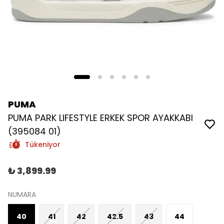
PUMA
PUMA PARK LIFESTYLE ERKEK SPOR AYAKKABI
(395084 01)
Tükeniyor
₺ 3,899.99
NUMARA
40
41
42
42.5
43
44