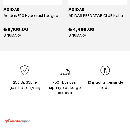
ADİDAS
ADİDAS
Adidas F50 Hyperfast League Mid Erkek Krampon (IH7090)
ADİDAS PREDATOR CLUB Katlanır Dilli Çim Saha/Çoklu Zemin Kramponu JR3330
₺ 6,100.00
₺ 4,499.00
8 NUMARA
8 NUMARA
256 Bit SSL ile
750 TL ve üzeri
10 iş günü içerisinde
güvende alışveriş
siparişlerde kargo
iade
bedava