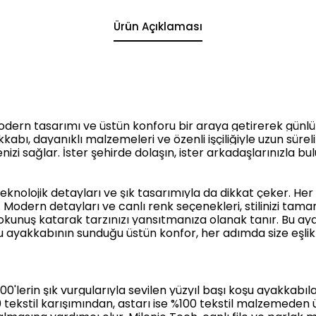
Ürün Açıklaması
ern tasarımı ve üstün konforu bir araya getirerek günlü
bı, dayanıklı malzemeleri ve özenli işçiliğiyle uzun süreli 
i sağlar. İster şehirde dolaşın, ister arkadaşlarınızla bu
eknolojik detayları ve şık tasarımıyla da dikkat çeker. H
Modern detayları ve canlı renk seçenekleri, stilinizi tam
dokunuş katarak tarzınızı yansıtmanıza olanak tanır. Bu a
e bu ayakkabının sunduğu üstün konfor, her adımda size eşli
'lerin şık vurgularıyla sevilen yüzyıl başı koşu ayakkabı
ekstil karışımından, astarı ise %100 tekstil malzemeden üreti