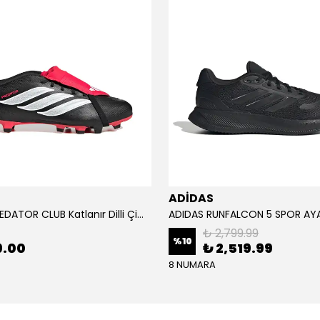
ADİDAS
ADİDAS PREDATOR CLUB Katlanır Dilli Çim Saha/Çoklu Zemin Kramponu JR3330
₺ 2,799.99
%
10
9.00
₺ 2,519.99
8 NUMARA