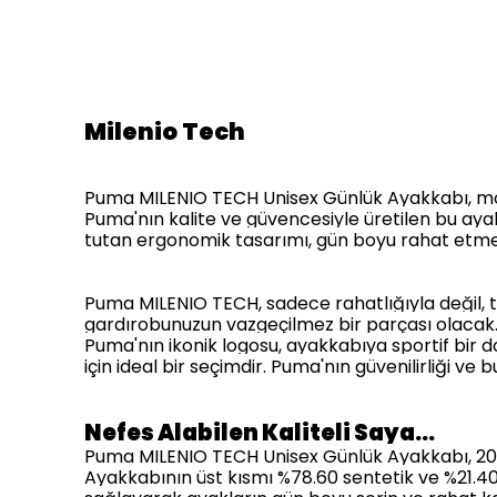
Milenio Tech
Puma MILENIO TECH Unisex Günlük Ayakkabı, mod
Puma'nın kalite ve güvencesiyle üretilen bu ayakka
tutan ergonomik tasarımı, gün boyu rahat etmeniz
Puma MILENIO TECH, sadece rahatlığıyla değil, t
gardırobunuzun vazgeçilmez bir parçası olacak. 
Puma'nın ikonik logosu, ayakkabıya sportif bir 
için ideal bir seçimdir. Puma'nın güvenilirliği v
Nefes Alabilen Kaliteli Saya…
Puma MILENIO TECH Unisex Günlük Ayakkabı, 2000
Ayakkabının üst kısmı %78.60 sentetik ve %21.40 t