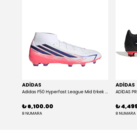
ADİDAS
ADİDAS
KU SETİ
Adidas F50 Hyperfast League Mid Erkek Krampon (IH7090)
₺ 6,100.00
₺ 4,49
8 NUMARA
8 NUMARA