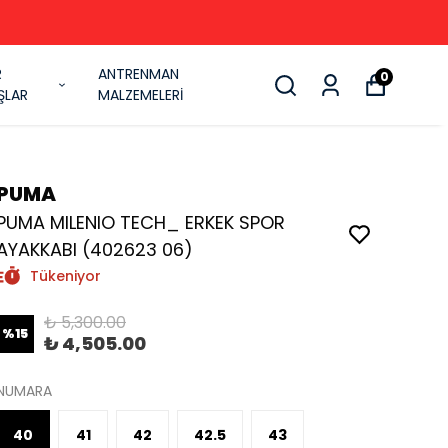
R
ANTRENMAN
0
ŞLAR
MALZEMELERİ
PUMA
PUMA MILENIO TECH_ ERKEK SPOR
AYAKKABI (402623 06)
Tükeniyor
₺ 5,300.00
%
15
₺ 4,505.00
NUMARA
40
41
42
42.5
43