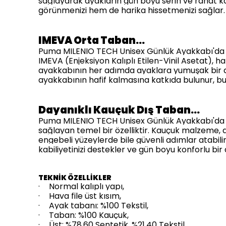
sağlayarak ayakların gün boyu serin ve rahat kal
görünmenizi hem de harika hissetmenizi sağlar
IMEVA Orta Taban…
Puma MILENIO TECH Unisex Günlük Ayakkabı'da kul
IMEVA (Enjeksiyon Kalıplı Etilen-Vinil Asetat),
ayakkabının her adımda ayaklara yumuşak bir 
ayakkabının hafif kalmasına katkıda bulunur, bu 
Dayanıklı Kauçuk Dış Taban…
Puma MILENIO TECH Unisex Günlük Ayakkabı'da k
sağlayan temel bir özelliktir. Kauçuk malzeme, 
engebeli yüzeylerde bile güvenli adımlar atabili
kabiliyetinizi destekler ve gün boyu konforlu bi
TEKNİK ÖZELLİKLER
·
Normal kalıplı yapı,
·
Hava file üst kısım,
·
Ayak tabanı: %100 Tekstil,
·
Taban: %100 Kauçuk,
·
Üst: %78.60 Sentetik, %21.40 Tekstil,