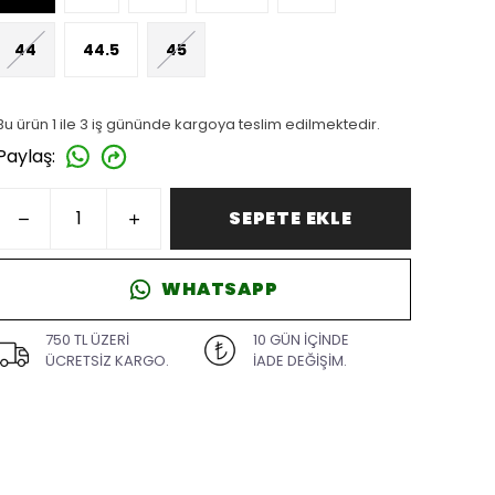
44
44.5
45
Bu ürün 1 ile 3 iş gününde kargoya teslim edilmektedir.
Paylaş
:
SEPETE EKLE
WHATSAPP
750 TL ÜZERİ
10 GÜN İÇİNDE
ÜCRETSİZ KARGO.
İADE DEĞİŞİM.