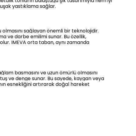
etalik tonların buluştuğu şık tasarımıyla hem iyi
uşak yastıklama sağlar.
olmasını sağlayan önemli bir teknolojidir.
a ve darbe emilimi sunar. Bu özellik,
olur. IMEVA orta taban, aynı zamanda
sağlam basmasını ve uzun ömürlü olmasını
tutuş ve denge sunar. Bu sayede, kaygan veya
nın esnekliğini artırarak doğal hareket