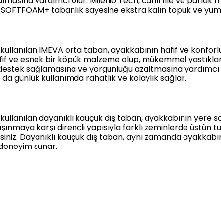
masına yardımcı olur. Milenio Tech, canlı file ve parlak m
. SOFTFOAM+ tabanlık sayesine ekstra kalın topuk ve yum
lanılan IMEVA orta taban, ayakkabının hafif ve konforlu 
 hafif ve esnek bir köpük malzeme olup, mükemmel yastıklam
destek sağlamasına ve yorgunluğu azaltmasına yardımcı 
da günlük kullanımda rahatlık ve kolaylık sağlar.
ullanılan dayanıklı kauçuk dış taban, ayakkabının yere 
aşınmaya karşı dirençli yapısıyla farklı zeminlerde üstün 
rsiniz. Dayanıklı kauçuk dış taban, aynı zamanda ayakkabı
r deneyim sunar.