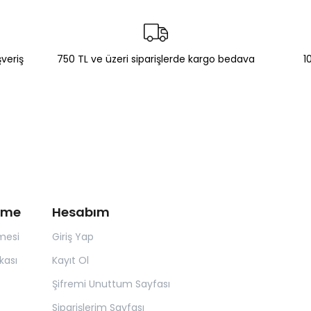
şveriş
750 TL ve üzeri siparişlerde kargo bedava
1
irme
Hesabım
mesi
Giriş Yap
kası
Kayıt Ol
Şifremi Unuttum Sayfası
Siparişlerim Sayfası