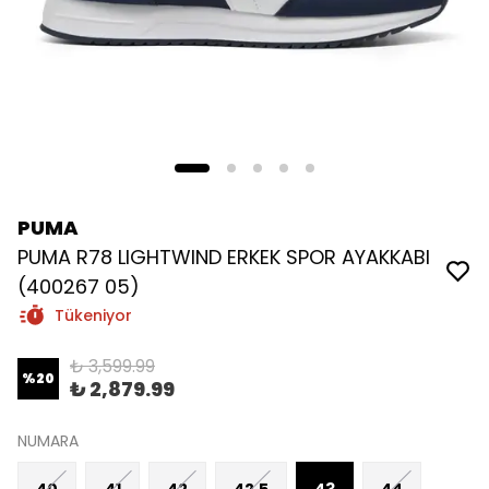
PUMA
PUMA R78 LIGHTWIND ERKEK SPOR AYAKKABI
(400267 05)
Tükeniyor
₺ 3,599.99
%
20
₺ 2,879.99
NUMARA
40
41
42
42.5
43
44