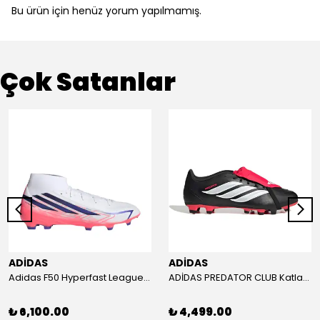
Bu ürün için henüz yorum yapılmamış.
Çok Satanlar
ADİDAS
ADİDAS
Adidas F50 Hyperfast League Mid Erkek Krampon (IH7090)
ADİDAS PREDATOR CLUB Katlanır Dilli Çim Saha/Çoklu Zemin Kramponu JR3330
₺ 6,100.00
₺ 4,499.00