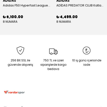
ADİDAS
ADİDAS
Adidas F50 Hyperfast League Mid Erkek Krampon (IH7090)
ADİDAS PREDATOR CLUB Katlanır Dilli Çim Saha/Çoklu Zemin Kramponu JR3330
₺ 6,100.00
₺ 4,499.00
8 NUMARA
8 NUMARA
256 Bit SSL ile
750 TL ve üzeri
10 iş günü içerisinde
güvende alışveriş
siparişlerde kargo
iade
bedava