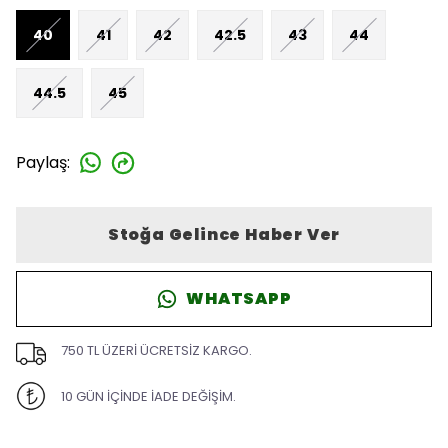
40
41
42
42.5
43
44
44.5
45
Paylaş
:
Stoğa Gelince Haber Ver
WHATSAPP
750 TL ÜZERİ ÜCRETSİZ KARGO.
10 GÜN İÇİNDE İADE DEĞİŞİM.