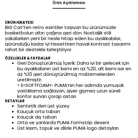
Ürün Açıklaması
ÜRÜN HİKAYESİ
BIG Cat‘ten retro esintiler taşıyan bu ürünümüzle
basketbolun altın çağına geri dön. Nostaljik stili
yakalarken yeni bir nesle hitap eden bu ayakkabılar,
göründüğü kadar iyi hissettiren havalı kontrast tasarımı
rahat bir destekle birleştiriyor.
ÖZELLİKLER & FAYDALAR
Geri Dönüştürülmüş İçerik: Daha iyi bir gelecek için
bu ayakkabının üst kısmı en az %20, alt kısmı ise en
az %10 geri dönüştürülmüş malzemelerden
üretilmiştir.
< li>SOFTFOAM+: PUMA‘nın her adımda yumuşak
yastıklama sağlayan, giyer giymez uzun süreli
konfor sunan çorap astarı
DETAYLAR
Sentetik deri üst yüzey
Kauçuk orta taban
Kauçuk dış taban
Orta ve yanlarda PUMA Formstrip deseni
Üst kısım, topuk ve dilde PUMA logo detayları