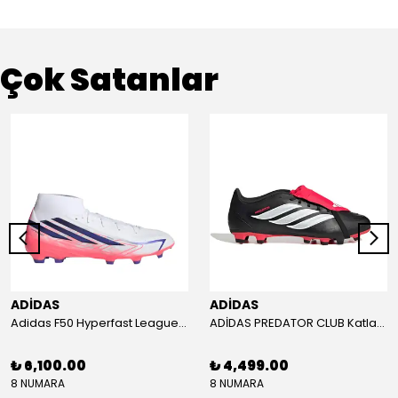
Çok Satanlar
ADİDAS
ADİDAS
Adidas F50 Hyperfast League Mid Erkek Krampon (IH7090)
ADİDAS PREDATOR CLUB Katlanır Dilli Çim Saha/Çoklu Zemin Kramponu JR3330
₺ 6,100.00
₺ 4,499.00
8 NUMARA
8 NUMARA