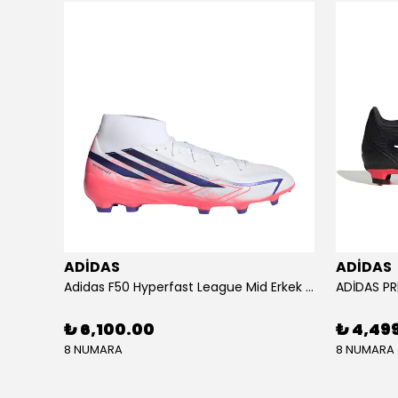
ADİDAS
ADİDAS
KU SETİ
Adidas F50 Hyperfast League Mid Erkek Krampon (IH7090)
₺ 6,100.00
₺ 4,49
8 NUMARA
8 NUMARA