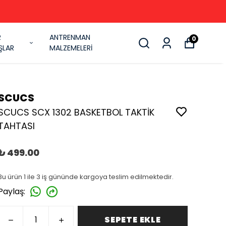
R
ANTRENMAN
0
ŞLAR
MALZEMELERİ
SCUCS
SCUCS SCX 1302 BASKETBOL TAKTİK
TAHTASI
₺ 499.00
Bu ürün 1 ile 3 iş gününde kargoya teslim edilmektedir.
Paylaş
:
SEPETE EKLE