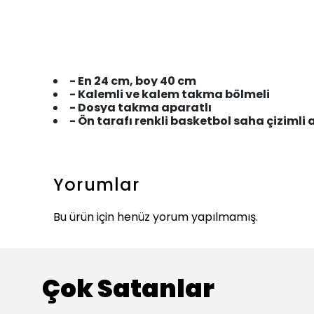
- En 24 cm, boy 40 cm
- Kalemli ve kalem takma bölmeli
- Dosya takma aparatlı
- Ön tarafı renkli basketbol saha çizimli ar
Yorumlar
Bu ürün için henüz yorum yapılmamış.
Çok Satanlar