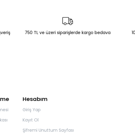
şveriş
750 TL ve üzeri siparişlerde kargo bedava
1
irme
Hesabım
mesi
Giriş Yap
kası
Kayıt Ol
Şifremi Unuttum Sayfası