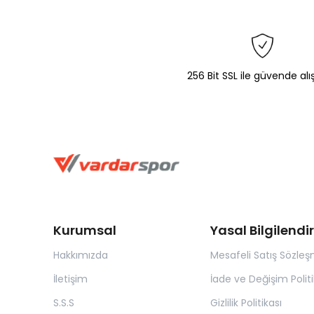
256 Bit SSL ile güvende alı
Kurumsal
Yasal Bilgilend
Hakkımızda
Mesafeli Satış Sözleş
İletişim
İade ve Değişim Politi
S.S.S
Gizlilik Politikası