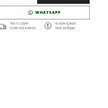
WHATSAPP
750 TL ÜZERİ
10 GÜN İÇİNDE
ÜCRETSİZ KARGO.
İADE DEĞİŞİM.