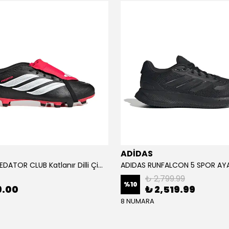
ADİDAS
ADİDAS PREDATOR CLUB Katlanır Dilli Çim Saha/Çoklu Zemin Kramponu JR3330
₺ 2,799.99
%
10
9.00
₺ 2,519.99
8 NUMARA