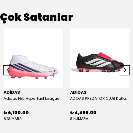
Çok Satanlar
ADİDAS
ADİDAS
Adidas F50 Hyperfast League Mid Erkek Krampon (IH7090)
ADİDAS PREDATOR CLUB Katlanır Dilli Çim Saha/Çoklu Zemin Kramponu JR3330
₺ 6,100.00
₺ 4,499.00
8 NUMARA
8 NUMARA