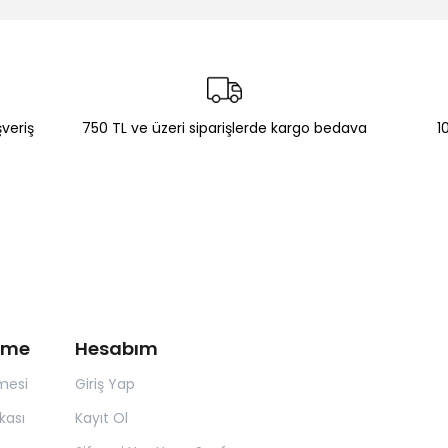
şveriş
750 TL ve üzeri siparişlerde kargo bedava
1
irme
Hesabım
mesi
Giriş Yap
kası
Kayıt Ol