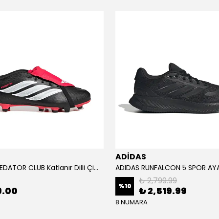
ADİDAS
ADİDAS PREDATOR CLUB Katlanır Dilli Çim Saha/Çoklu Zemin Kramponu JR3330
₺ 2,799.99
%
10
9.00
₺ 2,519.99
8 NUMARA