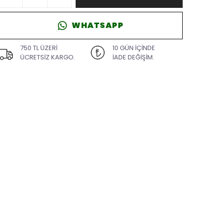
WHATSAPP
750 TL ÜZERİ
10 GÜN İÇİNDE
ÜCRETSİZ KARGO.
İADE DEĞİŞİM.