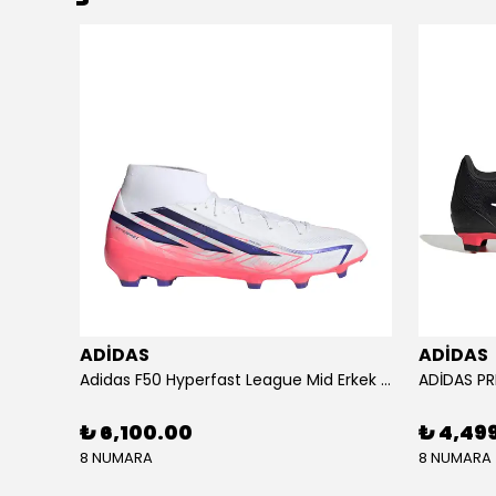
ADİDAS
ADİDAS
KU SETİ
Adidas F50 Hyperfast League Mid Erkek Krampon (IH7090)
₺ 6,100.00
₺ 4,49
8 NUMARA
8 NUMARA