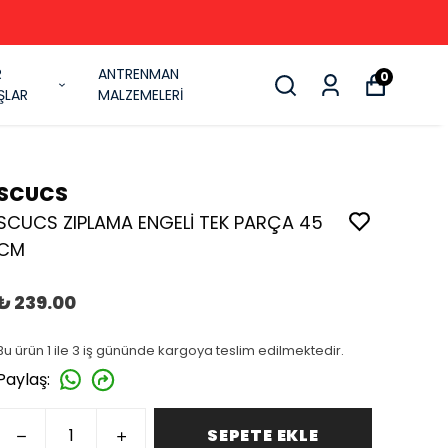
R
ANTRENMAN
0
ŞLAR
MALZEMELERİ
SCUCS
SCUCS ZIPLAMA ENGELİ TEK PARÇA 45
CM
₺ 239.00
Bu ürün 1 ile 3 iş gününde kargoya teslim edilmektedir.
Paylaş
:
SEPETE EKLE