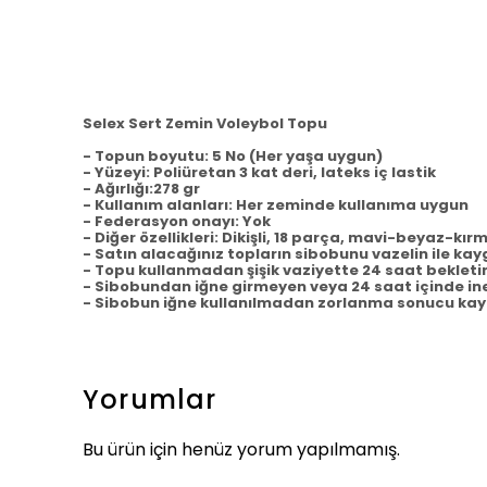
Selex Sert Zemin Voleybol Topu
- Topun boyutu: 5 No (Her yaşa uygun)
- Yüzeyi: Poliüretan 3 kat deri, lateks iç lastik
- Ağırlığı:278 gr
- Kullanım alanları: Her zeminde kullanıma uygun
- Federasyon onayı: Yok
- Diğer özellikleri: Dikişli, 18 parça, mavi-beyaz-kır
- Satın alacağınız topların sibobunu vazelin ile kay
- Topu kullanmadan şişik vaziyette 24 saat bekletin
- Sibobundan iğne girmeyen veya 24 saat içinde inen
- Sibobun iğne kullanılmadan zorlanma sonucu kaym
Yorumlar
Bu ürün için henüz yorum yapılmamış.