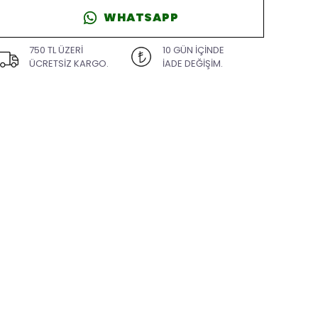
WHATSAPP
750 TL ÜZERİ
10 GÜN İÇİNDE
ÜCRETSİZ KARGO.
İADE DEĞİŞİM.