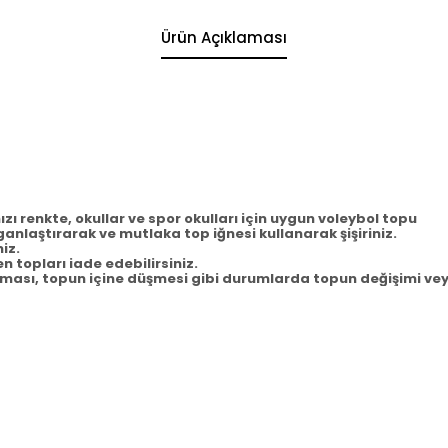
Ürün Açıklaması
mızı renkte, okullar ve spor okulları için uygun voleybol topu
ganlaştırarak ve mutlaka top iğnesi kullanarak şişiriniz.
iz.
 topları iade edebilirsiniz.
ası, topun içine düşmesi gibi durumlarda topun değişimi vey