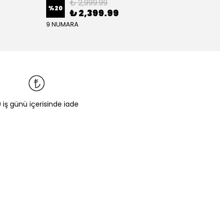
₺ 2,999.99
%
20
₺ 2,399.99
₺ 1,
9 NUMARA
0 iş günü içerisinde iade