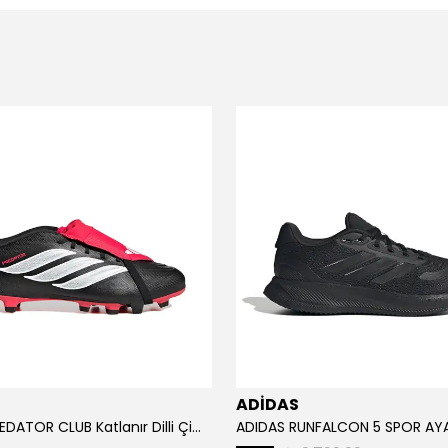
ADİDAS
ADİDAS PREDATOR CLUB Katlanır Dilli Çim Saha/Çoklu Zemin Kramponu JR3330