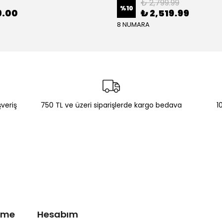
₺ 2,799.99
%
10
9.00
₺ 2,519.99
8 NUMARA
şveriş
750 TL ve üzeri siparişlerde kargo bedava
1
irme
Hesabım