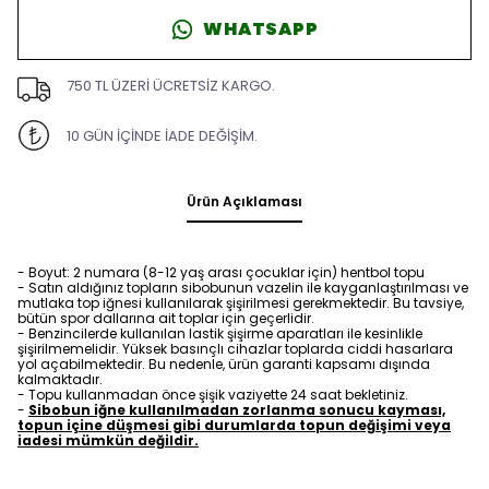
WHATSAPP
750 TL ÜZERİ ÜCRETSİZ KARGO.
10 GÜN İÇİNDE İADE DEĞİŞİM.
Ürün Açıklaması
- Boyut: 2 numara (8-12 yaş arası çocuklar için) hentbol topu
- Satın aldığınız topların sibobunun vazelin ile kayganlaştırılması ve
mutlaka top iğnesi kullanılarak şişirilmesi gerekmektedir. Bu tavsiye,
bütün spor dallarına ait toplar için geçerlidir.
- Benzincilerde kullanılan lastik şişirme aparatları ile kesinlikle
şişirilmemelidir. Yüksek basınçlı cihazlar toplarda ciddi hasarlara
yol açabilmektedir. Bu nedenle, ürün garanti kapsamı dışında
kalmaktadır.
- Topu kullanmadan önce şişik vaziyette 24 saat bekletiniz.
-
Sibobun iğne kullanılmadan zorlanma sonucu kayması,
topun içine düşmesi gibi durumlarda topun değişimi veya
iadesi mümkün değildir.