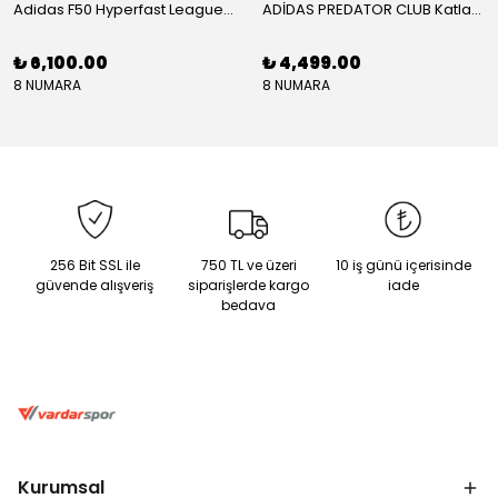
Adidas F50 Hyperfast League Mid Erkek Krampon (IH7090)
ADİDAS PREDATOR CLUB Katlanır Dilli Çim Saha/Çoklu Zemin Kramponu JR3330
₺ 6,100.00
₺ 4,499.00
8 NUMARA
8 NUMARA
256 Bit SSL ile
750 TL ve üzeri
10 iş günü içerisinde
güvende alışveriş
siparişlerde kargo
iade
bedava
Kurumsal