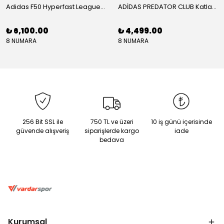
Adidas F50 Hyperfast League Mid Erkek Krampon (IH7090)
ADİDAS PREDATOR CLUB Katlanır Dilli Çim Saha/Çoklu Zemin Kramponu JR3330
₺ 6,100.00
₺ 4,499.00
8 NUMARA
8 NUMARA
256 Bit SSL ile
750 TL ve üzeri
10 iş günü içerisinde
güvende alışveriş
siparişlerde kargo
iade
bedava
Kurumsal