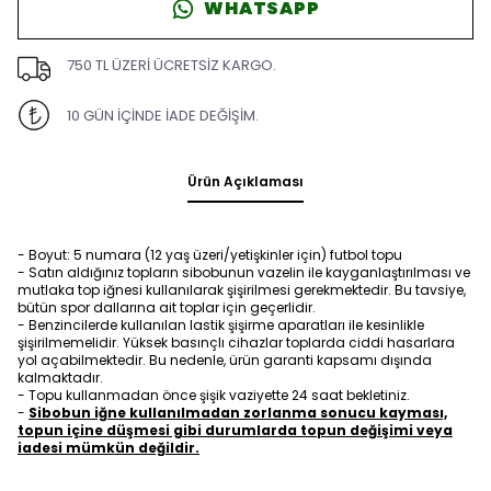
WHATSAPP
750 TL ÜZERİ ÜCRETSİZ KARGO.
10 GÜN İÇİNDE İADE DEĞİŞİM.
Ürün Açıklaması
- Boyut: 5 numara (12 yaş üzeri/yetişkinler için) futbol topu
- Satın aldığınız topların sibobunun vazelin ile kayganlaştırılması ve
mutlaka top iğnesi kullanılarak şişirilmesi gerekmektedir. Bu tavsiye,
bütün spor dallarına ait toplar için geçerlidir.
- Benzincilerde kullanılan lastik şişirme aparatları ile kesinlikle
şişirilmemelidir. Yüksek basınçlı cihazlar toplarda ciddi hasarlara
yol açabilmektedir. Bu nedenle, ürün garanti kapsamı dışında
kalmaktadır.
- Topu kullanmadan önce şişik vaziyette 24 saat bekletiniz.
-
Sibobun iğne kullanılmadan zorlanma sonucu kayması,
topun içine düşmesi gibi durumlarda topun değişimi veya
iadesi mümkün değildir.